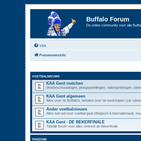
Buffalo Forum
De online community voor alle Buffal
V&A
Forumoverzicht
VOETBALNIEUWS
KAA Gent matchen
Voorbeschouwingen, ploegopstellingen, nabesprekingen, sfeer
KAA Gent algemeen
Alles over de Buffalo's, behalve over de wedstrijden (zie rub
Ander voetbalnieuws
Alles wat wel over voetbal gaat (Belgisch & internationaal), maa
KAA Gent - DE BEKERFINALE
Tijdelijk forum voor alles omtrent de bekerfinale
FANZONE