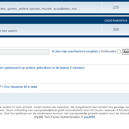
225
ites, games, andere sporten, muziek, actualiteiten, enz...
ONDERWERPEN
309
 hier weten!
Ik ben mijn wachtwoord vergeten
|
Onthouden
ast (gebaseerd op actieve gebruikers in de laatste 5 minuten)
7
• Ons nieuwste lid is
root
 nadeel of voor schade, zowel moreel als materieel, die toegebracht kan worden ten gevolge van
eze ontheffing van aansprakelijkheid geldt inzonderheid voor het forum, waarvan KAA Gent zich 
rum. Ook het webteam en de moderators kunnen niet aansprakelijk gesteld worden voor de inhoud
phpBB Two Factor Authentication ©
paul999