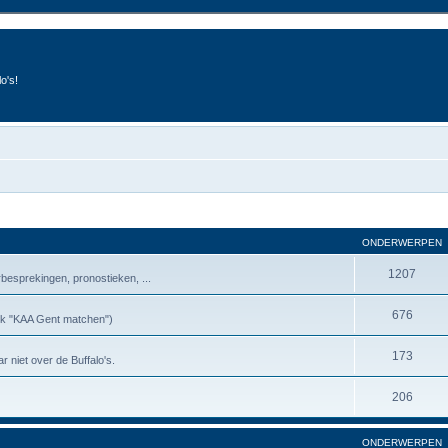
o's!
ONDERWERPEN
1207
besprekingen, pronostieken, ...
676
riek "KAA Gent matchen")
173
r niet over de Buffalo's.
206
ONDERWERPEN