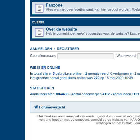
Fanzone
Alles wat niet over voetbal gaat, kan hier gepost worden. Webs
OVERIG
Over de website
Heb je opmerkingen en/of suggesties voor de website? Laat ze
AANMELDEN
•
REGISTREER
Gebruikersnaam:
Wachtwoord:
WIE IS ER ONLINE
In totaal zijn er
3
gebruikers online :: 2 geregistreerd, 0 verborgen en 1 g
Het grootste aantal gebruikers online was
270
op 15 mei 2020 10:39
STATISTIEKEN
Aantal berichten
1064408
• Aantal onderwerpen
4112
• Aantal leden
1123
Forumoverzicht
KAA Gent kan nooit aansprakelijk worden gesteld voor om het even welk
verband houden met de gegevens vermeld op de website van KAA Gent. D
uitlatingen op het Buffalo Fo