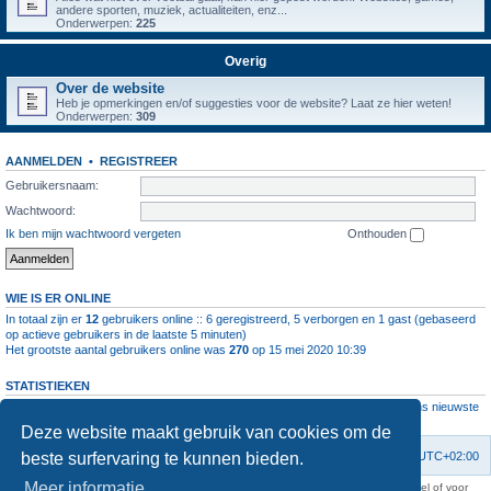
andere sporten, muziek, actualiteiten, enz...
Onderwerpen:
225
Overig
Over de website
Heb je opmerkingen en/of suggesties voor de website? Laat ze hier weten!
Onderwerpen:
309
AANMELDEN
•
REGISTREER
Gebruikersnaam:
Wachtwoord:
Ik ben mijn wachtwoord vergeten
Onthouden
WIE IS ER ONLINE
In totaal zijn er
12
gebruikers online :: 6 geregistreerd, 5 verborgen en 1 gast (gebaseerd
op actieve gebruikers in de laatste 5 minuten)
Het grootste aantal gebruikers online was
270
op 15 mei 2020 10:39
STATISTIEKEN
Aantal berichten
1064528
• Aantal onderwerpen
4112
• Aantal leden
11237
• Ons nieuwste
lid is
root
Deze website maakt gebruik van cookies om de
beste surfervaring te kunnen bieden.
Forumoverzicht
Contact
Verwijder cookies
Alle tijden zijn
UTC+02:00
Meer informatie
KAA Gent kan nooit aansprakelijk worden gesteld voor om het even welk nadeel of voor