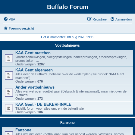
Buffalo Forum
V&A
Registreer
Aanmelden
Forumoverzicht
Het is momenteel 08 aug 2026 19:19
Voetbalnieuws
KAA Gent matchen
Voorbeschouwingen, ploegopstellingen, nabesprekingen, sfeerbesprekingen,
pronostieken, ...
Onderwerpen:
1207
KAA Gent algemeen
Alles over de Buffalo's, behalve over de wedstrijden (zie rubriek "KAA Gent
matchen")
Onderwerpen:
676
Ander voetbalnieuws
Alles wat wel over voetbal gaat (Belgisch & internationaal), maar niet over de
Buffalo's.
Onderwerpen:
173
KAA Gent - DE BEKERFINALE
Tijdelijk forum voor alles omtrent de bekerfinale
Onderwerpen:
206
Fanzone
Fanzone
Alles wat niet over voetbal gaat, kan hier gepost worden. Websites, games,