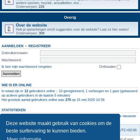
andere sporten, muziek, actualiteiten, enz...
Onderwerpen:
225
Overig
Over de website
Heb je opmerkingen en/of suggesties voor de website? Laat ze hier weten!
Onderwerpen:
309
AANMELDEN
•
REGISTREER
Gebruikersnaam:
Wachtwoord:
Ik ben mijn wachtwoord vergeten
Onthouden
WIE IS ER ONLINE
In totaal zijn er
12
gebruikers online :: 10 geregistreerd, 1 verborgen en 1 gast (gebaseerd
op actieve gebruikers in de laatste 5 minuten)
Het grootste aantal gebruikers online was
270
op 15 mei 2020 10:39
STATISTIEKEN
Aantal berichten
1063911
• Aantal onderwerpen
4111
• Aantal leden
11237
• Ons nieuwste
lid is
root
Deze website maakt gebruik van cookies om de
beste surfervaring te kunnen bieden.
Forumoverzicht
Contact
Verwijder cookies
Alle tijden zijn
UTC+02:00
Meer informatie
KAA Gent kan nooit aansprakelijk worden gesteld voor om het even welk nadeel of voor