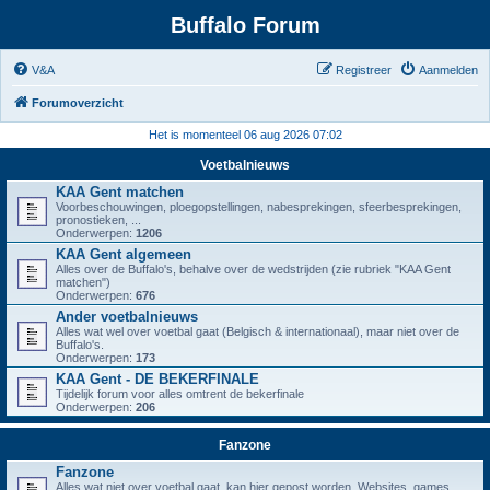
Buffalo Forum
V&A
Registreer
Aanmelden
Forumoverzicht
Het is momenteel 06 aug 2026 07:02
Voetbalnieuws
KAA Gent matchen
Voorbeschouwingen, ploegopstellingen, nabesprekingen, sfeerbesprekingen,
pronostieken, ...
Onderwerpen:
1206
KAA Gent algemeen
Alles over de Buffalo's, behalve over de wedstrijden (zie rubriek "KAA Gent
matchen")
Onderwerpen:
676
Ander voetbalnieuws
Alles wat wel over voetbal gaat (Belgisch & internationaal), maar niet over de
Buffalo's.
Onderwerpen:
173
KAA Gent - DE BEKERFINALE
Tijdelijk forum voor alles omtrent de bekerfinale
Onderwerpen:
206
Fanzone
Fanzone
Alles wat niet over voetbal gaat, kan hier gepost worden. Websites, games,