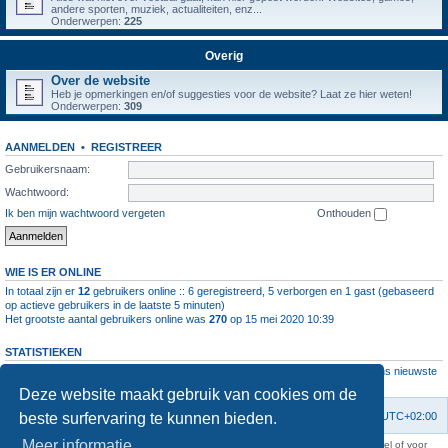
andere sporten, muziek, actualiteiten, enz...
Onderwerpen:
225
Overig
Over de website
Heb je opmerkingen en/of suggesties voor de website? Laat ze hier weten!
Onderwerpen:
309
AANMELDEN
•
REGISTREER
Gebruikersnaam:
Wachtwoord:
Ik ben mijn wachtwoord vergeten
Onthouden
WIE IS ER ONLINE
In totaal zijn er
12
gebruikers online :: 6 geregistreerd, 5 verborgen en 1 gast (gebaseerd
op actieve gebruikers in de laatste 5 minuten)
Het grootste aantal gebruikers online was
270
op 15 mei 2020 10:39
STATISTIEKEN
Aantal berichten
1064499
• Aantal onderwerpen
4112
• Aantal leden
11237
• Ons nieuwste
lid is
root
Deze website maakt gebruik van cookies om de
beste surfervaring te kunnen bieden.
Forumoverzicht
Contact
Verwijder cookies
Alle tijden zijn
UTC+02:00
Meer informatie
KAA Gent kan nooit aansprakelijk worden gesteld voor om het even welk nadeel of voor