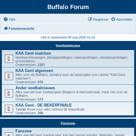
Buffalo Forum
V&A
Registreer
Aanmelden
Forumoverzicht
Het is momenteel 08 aug 2026 14:15
Voetbalnieuws
KAA Gent matchen
Voorbeschouwingen, ploegopstellingen, nabesprekingen, sfeerbesprekingen,
pronostieken, ...
Onderwerpen:
1207
KAA Gent algemeen
Alles over de Buffalo's, behalve over de wedstrijden (zie rubriek "KAA Gent
matchen")
Onderwerpen:
676
Ander voetbalnieuws
Alles wat wel over voetbal gaat (Belgisch & internationaal), maar niet over de
Buffalo's.
Onderwerpen:
173
KAA Gent - DE BEKERFINALE
Tijdelijk forum voor alles omtrent de bekerfinale
Onderwerpen:
206
Fanzone
Fanzone
Alles wat niet over voetbal gaat, kan hier gepost worden. Websites, games,