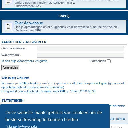
andere sporten, muziek, actualiteiten, enz...
Onderwerpen:
225
Overig
Over de website
Heb je opmerkingen en/of suggesties voor de website? Laat ze hier weten!
Onderwerpen:
309
AANMELDEN
•
REGISTREER
Gebruikersnaam:
Wachtwoord:
Ik ben mijn wachtwoord vergeten
Onthouden
WIE IS ER ONLINE
In totaal zijn er
10
gebruikers online :: 7 geregistreerd, 2 verborgen en 1 gast (gebaseerd
op actieve gebruikers in de laatste 5 minuten)
Het grootste aantal gebruikers online was
270
op 15 mei 2020 10:39
STATISTIEKEN
Aantal berichten
1064385
• Aantal onderwerpen
4112
• Aantal leden
11237
• Ons nieuwste
lid is
root
Deze website maakt gebruik van cookies om de
beste surfervaring te kunnen bieden.
Forumoverzicht
Contact
Verwijder cookies
Alle tijden zijn
UTC+02:00
Meer informatie
KAA Gent kan nooit aansprakelijk worden gesteld voor om het even welk nadeel of voor