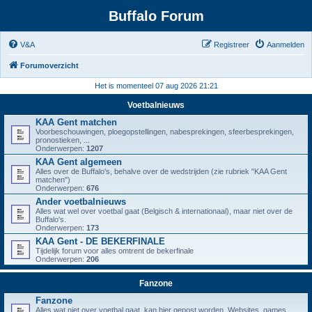
Buffalo Forum
V&A
Registreer
Aanmelden
Forumoverzicht
Het is momenteel 07 aug 2026 21:21
Voetbalnieuws
KAA Gent matchen
Voorbeschouwingen, ploegopstellingen, nabesprekingen, sfeerbesprekingen,
pronostieken, ...
Onderwerpen:
1207
KAA Gent algemeen
Alles over de Buffalo's, behalve over de wedstrijden (zie rubriek "KAA Gent
matchen")
Onderwerpen:
676
Ander voetbalnieuws
Alles wat wel over voetbal gaat (Belgisch & internationaal), maar niet over de
Buffalo's.
Onderwerpen:
173
KAA Gent - DE BEKERFINALE
Tijdelijk forum voor alles omtrent de bekerfinale
Onderwerpen:
206
Fanzone
Fanzone
Alles wat niet over voetbal gaat, kan hier gepost worden. Websites, games,