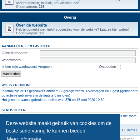
andere sporten, muziek, actualiteiten, enz...
Onderwerpen:
225
Overig
Over de website
Heb je opmerkingen en/of suggesties voor de website? Laat ze hier weten!
Onderwerpen:
309
AANMELDEN
•
REGISTREER
Gebruikersnaam:
Wachtwoord:
Ik ben mijn wachtwoord vergeten
Onthouden
WIE IS ER ONLINE
In totaal zijn er
17
gebruikers online :: 12 geregistreerd, 4 verborgen en 1 gast (gebaseerd
op actieve gebruikers in de laatste 5 minuten)
Het grootste aantal gebruikers online was
270
op 15 mei 2020 10:39
STATISTIEKEN
Aantal berichten
1064605
• Aantal onderwerpen
4112
• Aantal leden
11237
• Ons nieuwste
lid is
root
Deze website maakt gebruik van cookies om de
beste surfervaring te kunnen bieden.
Forumoverzicht
Contact
Verwijder cookies
Alle tijden zijn
UTC+02:00
Meer informatie
KAA Gent kan nooit aansprakelijk worden gesteld voor om het even welk nadeel of voor