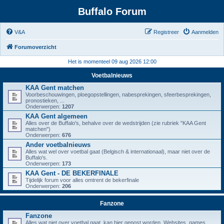
Buffalo Forum
V&A
Registreer
Aanmelden
Forumoverzicht
Het is momenteel 09 aug 2026 12:00
Voetbalnieuws
KAA Gent matchen
Voorbeschouwingen, ploegopstellingen, nabesprekingen, sfeerbesprekingen,
pronostieken, ...
Onderwerpen:
1207
KAA Gent algemeen
Alles over de Buffalo's, behalve over de wedstrijden (zie rubriek "KAA Gent
matchen")
Onderwerpen:
676
Ander voetbalnieuws
Alles wat wel over voetbal gaat (Belgisch & internationaal), maar niet over de
Buffalo's.
Onderwerpen:
173
KAA Gent - DE BEKERFINALE
Tijdelijk forum voor alles omtrent de bekerfinale
Onderwerpen:
206
Fanzone
Fanzone
Alles wat niet over voetbal gaat, kan hier gepost worden. Websites, games,