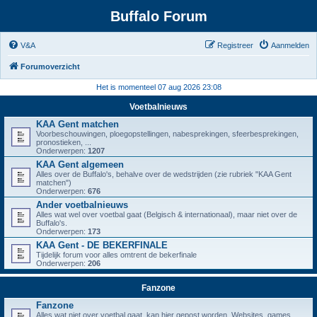
Buffalo Forum
V&A
Registreer
Aanmelden
Forumoverzicht
Het is momenteel 07 aug 2026 23:08
Voetbalnieuws
KAA Gent matchen
Voorbeschouwingen, ploegopstellingen, nabesprekingen, sfeerbesprekingen,
pronostieken, ...
Onderwerpen:
1207
KAA Gent algemeen
Alles over de Buffalo's, behalve over de wedstrijden (zie rubriek "KAA Gent
matchen")
Onderwerpen:
676
Ander voetbalnieuws
Alles wat wel over voetbal gaat (Belgisch & internationaal), maar niet over de
Buffalo's.
Onderwerpen:
173
KAA Gent - DE BEKERFINALE
Tijdelijk forum voor alles omtrent de bekerfinale
Onderwerpen:
206
Fanzone
Fanzone
Alles wat niet over voetbal gaat, kan hier gepost worden. Websites, games,