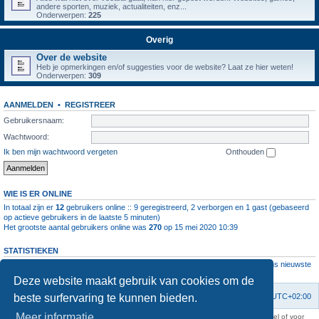
andere sporten, muziek, actualiteiten, enz...
Onderwerpen:
225
Overig
Over de website
Heb je opmerkingen en/of suggesties voor de website? Laat ze hier weten!
Onderwerpen:
309
AANMELDEN
•
REGISTREER
Gebruikersnaam:
Wachtwoord:
Ik ben mijn wachtwoord vergeten
Onthouden
WIE IS ER ONLINE
In totaal zijn er
12
gebruikers online :: 9 geregistreerd, 2 verborgen en 1 gast (gebaseerd
op actieve gebruikers in de laatste 5 minuten)
Het grootste aantal gebruikers online was
270
op 15 mei 2020 10:39
STATISTIEKEN
Aantal berichten
1064397
• Aantal onderwerpen
4112
• Aantal leden
11237
• Ons nieuwste
lid is
root
Deze website maakt gebruik van cookies om de
beste surfervaring te kunnen bieden.
Forumoverzicht
Contact
Verwijder cookies
Alle tijden zijn
UTC+02:00
Meer informatie
KAA Gent kan nooit aansprakelijk worden gesteld voor om het even welk nadeel of voor