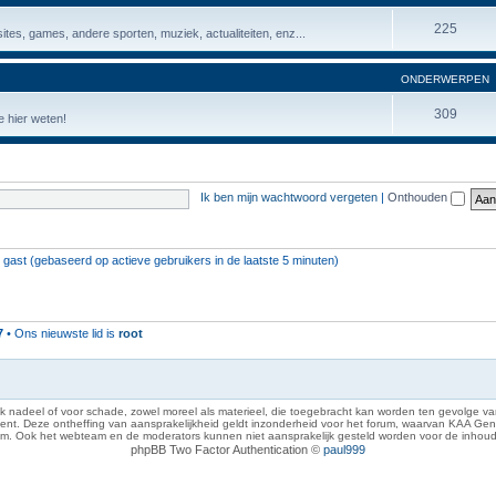
225
ites, games, andere sporten, muziek, actualiteiten, enz...
ONDERWERPEN
309
 hier weten!
Ik ben mijn wachtwoord vergeten
|
Onthouden
1 gast (gebaseerd op actieve gebruikers in de laatste 5 minuten)
7
• Ons nieuwste lid is
root
 nadeel of voor schade, zowel moreel als materieel, die toegebracht kan worden ten gevolge van
eze ontheffing van aansprakelijkheid geldt inzonderheid voor het forum, waarvan KAA Gent zich 
rum. Ook het webteam en de moderators kunnen niet aansprakelijk gesteld worden voor de inhoud
phpBB Two Factor Authentication ©
paul999