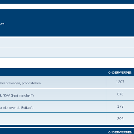
o's!
ONDERWERPEN
1207
besprekingen, pronostieken, ...
676
riek "KAA Gent matchen")
173
r niet over de Buffalo's.
206
ONDERWERPEN