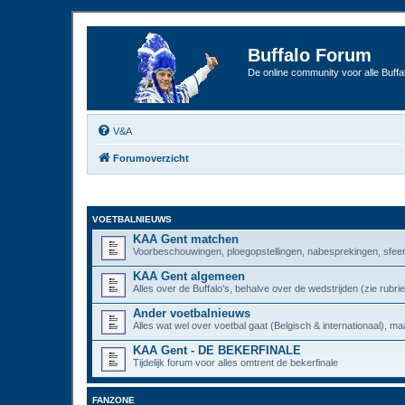
Buffalo Forum
De online community voor alle Buffal
V&A
Forumoverzicht
VOETBALNIEUWS
KAA Gent matchen
Voorbeschouwingen, ploegopstellingen, nabesprekingen, sfeer
KAA Gent algemeen
Alles over de Buffalo's, behalve over de wedstrijden (zie rub
Ander voetbalnieuws
Alles wat wel over voetbal gaat (Belgisch & internationaal), maa
KAA Gent - DE BEKERFINALE
Tijdelijk forum voor alles omtrent de bekerfinale
FANZONE