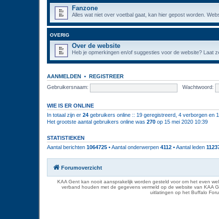
Fanzone
Alles wat niet over voetbal gaat, kan hier gepost worden. Webs
OVERIG
Over de website
Heb je opmerkingen en/of suggesties voor de website? Laat ze
AANMELDEN
•
REGISTREER
Gebruikersnaam:
Wachtwoord:
WIE IS ER ONLINE
In totaal zijn er
24
gebruikers online :: 19 geregistreerd, 4 verborgen en 
Het grootste aantal gebruikers online was
270
op 15 mei 2020 10:39
STATISTIEKEN
Aantal berichten
1064725
• Aantal onderwerpen
4112
• Aantal leden
1123
Forumoverzicht
KAA Gent kan nooit aansprakelijk worden gesteld voor om het even welk
verband houden met de gegevens vermeld op de website van KAA Gent. D
uitlatingen op het Buffalo Fo