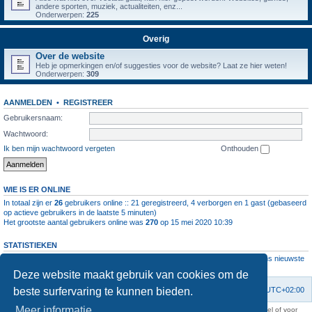
andere sporten, muziek, actualiteiten, enz...
Onderwerpen:
225
Overig
Over de website
Heb je opmerkingen en/of suggesties voor de website? Laat ze hier weten!
Onderwerpen:
309
AANMELDEN
•
REGISTREER
Gebruikersnaam:
Wachtwoord:
Ik ben mijn wachtwoord vergeten
Onthouden
WIE IS ER ONLINE
In totaal zijn er
26
gebruikers online :: 21 geregistreerd, 4 verborgen en 1 gast (gebaseerd
op actieve gebruikers in de laatste 5 minuten)
Het grootste aantal gebruikers online was
270
op 15 mei 2020 10:39
STATISTIEKEN
Aantal berichten
1064744
• Aantal onderwerpen
4112
• Aantal leden
11237
• Ons nieuwste
lid is
root
Deze website maakt gebruik van cookies om de
beste surfervaring te kunnen bieden.
Forumoverzicht
Contact
Verwijder cookies
Alle tijden zijn
UTC+02:00
Meer informatie
KAA Gent kan nooit aansprakelijk worden gesteld voor om het even welk nadeel of voor