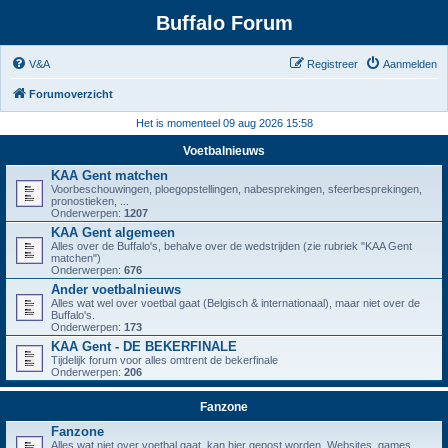
Buffalo Forum
V&A
Registreer
Aanmelden
Forumoverzicht
Het is momenteel 09 aug 2026 15:58
Voetbalnieuws
KAA Gent matchen
Voorbeschouwingen, ploegopstellingen, nabesprekingen, sfeerbesprekingen,
pronostieken, ...
Onderwerpen:
1207
KAA Gent algemeen
Alles over de Buffalo's, behalve over de wedstrijden (zie rubriek "KAA Gent
matchen")
Onderwerpen:
676
Ander voetbalnieuws
Alles wat wel over voetbal gaat (Belgisch & internationaal), maar niet over de
Buffalo's.
Onderwerpen:
173
KAA Gent - DE BEKERFINALE
Tijdelijk forum voor alles omtrent de bekerfinale
Onderwerpen:
206
Fanzone
Fanzone
Alles wat niet over voetbal gaat, kan hier gepost worden. Websites, games,