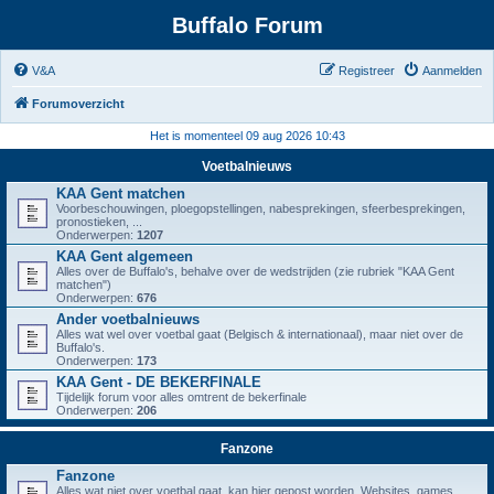
Buffalo Forum
V&A
Registreer
Aanmelden
Forumoverzicht
Het is momenteel 09 aug 2026 10:43
Voetbalnieuws
KAA Gent matchen
Voorbeschouwingen, ploegopstellingen, nabesprekingen, sfeerbesprekingen,
pronostieken, ...
Onderwerpen:
1207
KAA Gent algemeen
Alles over de Buffalo's, behalve over de wedstrijden (zie rubriek "KAA Gent
matchen")
Onderwerpen:
676
Ander voetbalnieuws
Alles wat wel over voetbal gaat (Belgisch & internationaal), maar niet over de
Buffalo's.
Onderwerpen:
173
KAA Gent - DE BEKERFINALE
Tijdelijk forum voor alles omtrent de bekerfinale
Onderwerpen:
206
Fanzone
Fanzone
Alles wat niet over voetbal gaat, kan hier gepost worden. Websites, games,