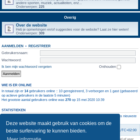
andere sporten, muziek, actualiteiten, enz...
Onderwerpen:
225
Overig
Over de website
Heb je opmerkingen en/of suggesties voor de website? Laat ze hier weten!
Onderwerpen:
309
AANMELDEN
•
REGISTREER
Gebruikersnaam:
Wachtwoord:
Ik ben mijn wachtwoord vergeten
Onthouden
WIE IS ER ONLINE
In totaal zijn er
14
gebruikers online :: 10 geregistreerd, 3 verborgen en 1 gast (gebaseerd
op actieve gebruikers in de laatste 5 minuten)
Het grootste aantal gebruikers online was
270
op 15 mei 2020 10:39
STATISTIEKEN
Aantal berichten
1064583
• Aantal onderwerpen
4112
• Aantal leden
11237
• Ons nieuwste
lid is
root
Deze website maakt gebruik van cookies om de
beste surfervaring te kunnen bieden.
Forumoverzicht
Contact
Verwijder cookies
Alle tijden zijn
UTC+02:00
Meer informatie
KAA Gent kan nooit aansprakelijk worden gesteld voor om het even welk nadeel of voor