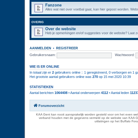
Fanzone
Alles wat niet over voetbal gaat, kan hier gepost worden. Webs
OVERIG
Over de website
Heb je opmerkingen en/of suggesties voor de website? Laat ze
AANMELDEN
•
REGISTREER
Gebruikersnaam:
Wachtwoord:
WIE IS ER ONLINE
In totaal zijn er
2
gebruikers online :: 1 geregistreerd, 0 verborgen en 1 g
Het grootste aantal gebruikers online was
270
op 15 mei 2020 10:39
STATISTIEKEN
Aantal berichten
1064408
• Aantal onderwerpen
4112
• Aantal leden
1123
Forumoverzicht
KAA Gent kan nooit aansprakelijk worden gesteld voor om het even welk
verband houden met de gegevens vermeld op de website van KAA Gent. D
uitlatingen op het Buffalo Fo