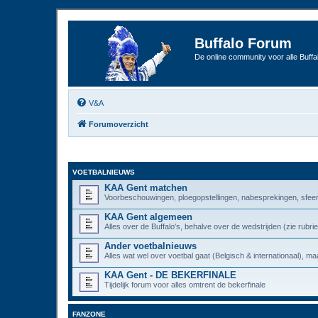
Buffalo Forum
De online community voor alle Buffal
V&A
Forumoverzicht
VOETBALNIEUWS
KAA Gent matchen
Voorbeschouwingen, ploegopstellingen, nabesprekingen, sfeer
KAA Gent algemeen
Alles over de Buffalo's, behalve over de wedstrijden (zie rub
Ander voetbalnieuws
Alles wat wel over voetbal gaat (Belgisch & internationaal), maa
KAA Gent - DE BEKERFINALE
Tijdelijk forum voor alles omtrent de bekerfinale
FANZONE