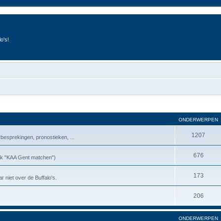
o's!
ONDERWERPEN
1207
besprekingen, pronostieken, ...
676
riek "KAA Gent matchen")
173
r niet over de Buffalo's.
206
ONDERWERPEN