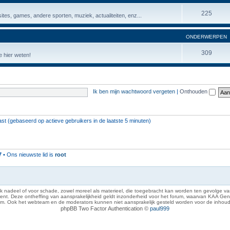
225
ites, games, andere sporten, muziek, actualiteiten, enz...
ONDERWERPEN
309
 hier weten!
Ik ben mijn wachtwoord vergeten
|
Onthouden
ast (gebaseerd op actieve gebruikers in de laatste 5 minuten)
7
• Ons nieuwste lid is
root
 nadeel of voor schade, zowel moreel als materieel, die toegebracht kan worden ten gevolge van
eze ontheffing van aansprakelijkheid geldt inzonderheid voor het forum, waarvan KAA Gent zich 
rum. Ook het webteam en de moderators kunnen niet aansprakelijk gesteld worden voor de inhoud
phpBB Two Factor Authentication ©
paul999