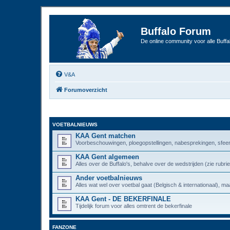
Buffalo Forum
De online community voor alle Buffal
V&A
Forumoverzicht
VOETBALNIEUWS
KAA Gent matchen
Voorbeschouwingen, ploegopstellingen, nabesprekingen, sfeer
KAA Gent algemeen
Alles over de Buffalo's, behalve over de wedstrijden (zie rub
Ander voetbalnieuws
Alles wat wel over voetbal gaat (Belgisch & internationaal), maa
KAA Gent - DE BEKERFINALE
Tijdelijk forum voor alles omtrent de bekerfinale
FANZONE