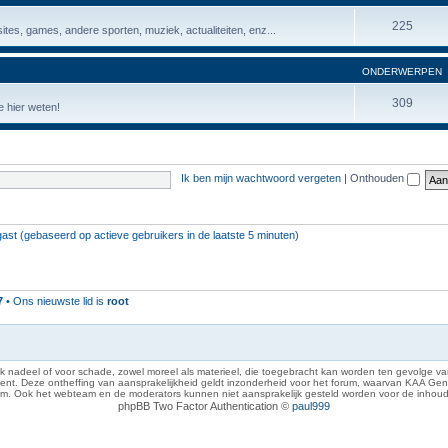
225
ites, games, andere sporten, muziek, actualiteiten, enz...
ONDERWERPEN
309
 hier weten!
Ik ben mijn wachtwoord vergeten
|
Onthouden
gast (gebaseerd op actieve gebruikers in de laatste 5 minuten)
7
• Ons nieuwste lid is
root
 nadeel of voor schade, zowel moreel als materieel, die toegebracht kan worden ten gevolge van
eze ontheffing van aansprakelijkheid geldt inzonderheid voor het forum, waarvan KAA Gent zich 
rum. Ook het webteam en de moderators kunnen niet aansprakelijk gesteld worden voor de inhoud
phpBB Two Factor Authentication ©
paul999