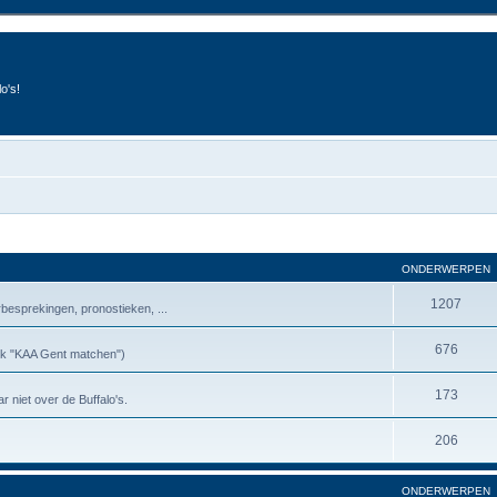
o's!
ONDERWERPEN
1207
besprekingen, pronostieken, ...
676
riek "KAA Gent matchen")
173
r niet over de Buffalo's.
206
ONDERWERPEN