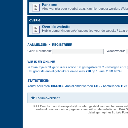
Fanzone
Alles wat niet over voetbal gaat, kan hier gepost worden. Webs
OVERIG
Over de website
Heb je opmerkingen en/of suggesties voor de website? Laat ze
AANMELDEN
•
REGISTREER
Gebruikersnaam:
Wachtwoord:
WIE IS ER ONLINE
In totaal zijn er
11
gebruikers online :: 8 geregistreerd, 2 verborgen en 1 
Het grootste aantal gebruikers online was
270
op 15 mei 2020 10:39
STATISTIEKEN
Aantal berichten
1064383
• Aantal onderwerpen
4112
• Aantal leden
1123
Forumoverzicht
KAA Gent kan nooit aansprakelijk worden gesteld voor om het even welk
verband houden met de gegevens vermeld op de website van KAA Gent. D
uitlatingen op het Buffalo Fo