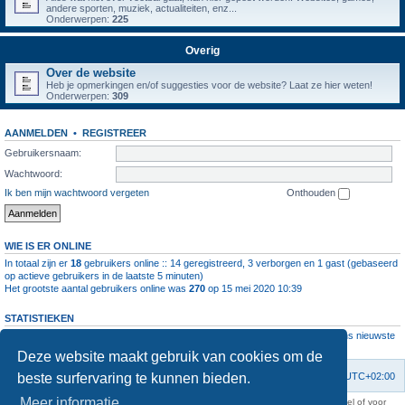
andere sporten, muziek, actualiteiten, enz...
Onderwerpen:
225
Overig
Over de website
Heb je opmerkingen en/of suggesties voor de website? Laat ze hier weten!
Onderwerpen:
309
AANMELDEN
•
REGISTREER
Gebruikersnaam:
Wachtwoord:
Ik ben mijn wachtwoord vergeten
Onthouden
WIE IS ER ONLINE
In totaal zijn er
18
gebruikers online :: 14 geregistreerd, 3 verborgen en 1 gast (gebaseerd
op actieve gebruikers in de laatste 5 minuten)
Het grootste aantal gebruikers online was
270
op 15 mei 2020 10:39
STATISTIEKEN
Aantal berichten
1064427
• Aantal onderwerpen
4112
• Aantal leden
11237
• Ons nieuwste
lid is
root
Deze website maakt gebruik van cookies om de
beste surfervaring te kunnen bieden.
Forumoverzicht
Contact
Verwijder cookies
Alle tijden zijn
UTC+02:00
Meer informatie
KAA Gent kan nooit aansprakelijk worden gesteld voor om het even welk nadeel of voor