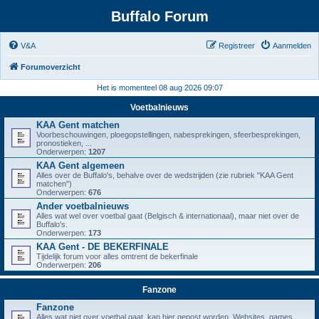
Buffalo Forum
V&A
Registreer
Aanmelden
Forumoverzicht
Het is momenteel 08 aug 2026 09:07
Voetbalnieuws
KAA Gent matchen
Voorbeschouwingen, ploegopstellingen, nabesprekingen, sfeerbesprekingen,
pronostieken, ...
Onderwerpen:
1207
KAA Gent algemeen
Alles over de Buffalo's, behalve over de wedstrijden (zie rubriek "KAA Gent
matchen")
Onderwerpen:
676
Ander voetbalnieuws
Alles wat wel over voetbal gaat (Belgisch & internationaal), maar niet over de
Buffalo's.
Onderwerpen:
173
KAA Gent - DE BEKERFINALE
Tijdelijk forum voor alles omtrent de bekerfinale
Onderwerpen:
206
Fanzone
Fanzone
Alles wat niet over voetbal gaat, kan hier gepost worden. Websites, games,