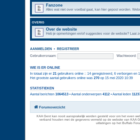
Fanzone
Alles wat niet over voetbal gaat, kan hier gepost worden. Webs
OVERIG
Over de website
Heb je opmerkingen en/of suggesties voor de website? Laat ze
AANMELDEN
•
REGISTREER
Gebruikersnaam:
Wachtwoord:
WIE IS ER ONLINE
In totaal zijn er
21
gebruikers online :: 14 geregistreerd, 6 verborgen en 
Het grootste aantal gebruikers online was
270
op 15 mei 2020 10:39
STATISTIEKEN
Aantal berichten
1064513
• Aantal onderwerpen
4112
• Aantal leden
1123
Forumoverzicht
KAA Gent kan nooit aansprakelijk worden gesteld voor om het even welk
verband houden met de gegevens vermeld op de website van KAA Gent. D
uitlatingen op het Buffalo Fo