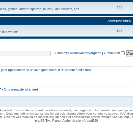
225
ites, games, andere sporten, muziek, actualiteiten, enz...
ONDERWERPEN
309
 hier weten!
Ik ben mijn wachtwoord vergeten
|
Onthouden
1 gast (gebaseerd op actieve gebruikers in de laatste 5 minuten)
7
• Ons nieuwste lid is
root
 nadeel of voor schade, zowel moreel als materieel, die toegebracht kan worden ten gevolge van
eze ontheffing van aansprakelijkheid geldt inzonderheid voor het forum, waarvan KAA Gent zich 
rum. Ook het webteam en de moderators kunnen niet aansprakelijk gesteld worden voor de inhoud
phpBB Two Factor Authentication ©
paul999