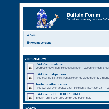
Buffalo Forum
De online community voor alle Buffal
V&A
Forumoverzicht
VOETBALNIEUWS
KAA Gent matchen
Voorbeschouwingen, ploegopstellingen, nabesprekingen, sfeer
KAA Gent algemeen
Alles over de Buffalo's, behalve over de wedstrijden (zie rub
Ander voetbalnieuws
Alles wat wel over voetbal gaat (Belgisch & internationaal), maa
KAA Gent - DE BEKERFINALE
Tijdelijk forum voor alles omtrent de bekerfinale
FANZONE