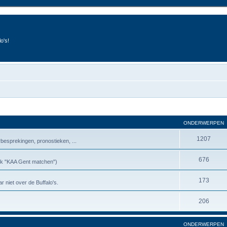
o's!
ONDERWERPEN
1207
besprekingen, pronostieken, ...
676
riek "KAA Gent matchen")
173
r niet over de Buffalo's.
206
ONDERWERPEN