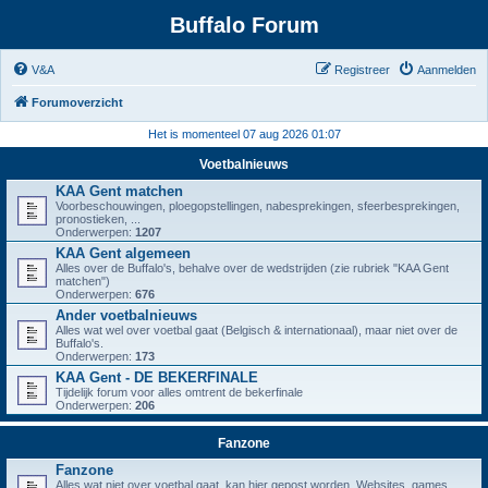
Buffalo Forum
V&A
Registreer
Aanmelden
Forumoverzicht
Het is momenteel 07 aug 2026 01:07
Voetbalnieuws
KAA Gent matchen
Voorbeschouwingen, ploegopstellingen, nabesprekingen, sfeerbesprekingen,
pronostieken, ...
Onderwerpen:
1207
KAA Gent algemeen
Alles over de Buffalo's, behalve over de wedstrijden (zie rubriek "KAA Gent
matchen")
Onderwerpen:
676
Ander voetbalnieuws
Alles wat wel over voetbal gaat (Belgisch & internationaal), maar niet over de
Buffalo's.
Onderwerpen:
173
KAA Gent - DE BEKERFINALE
Tijdelijk forum voor alles omtrent de bekerfinale
Onderwerpen:
206
Fanzone
Fanzone
Alles wat niet over voetbal gaat, kan hier gepost worden. Websites, games,