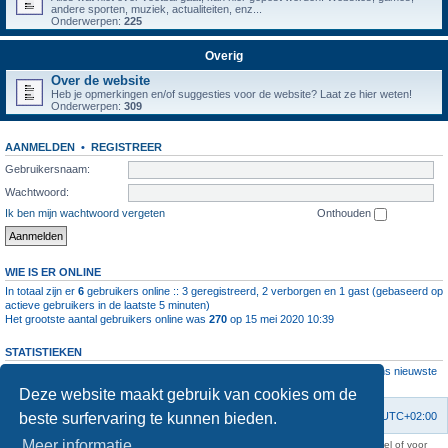
andere sporten, muziek, actualiteiten, enz...
Onderwerpen:
225
Overig
Over de website
Heb je opmerkingen en/of suggesties voor de website? Laat ze hier weten!
Onderwerpen:
309
AANMELDEN
•
REGISTREER
Gebruikersnaam:
Wachtwoord:
Ik ben mijn wachtwoord vergeten
Onthouden
WIE IS ER ONLINE
In totaal zijn er
6
gebruikers online :: 3 geregistreerd, 2 verborgen en 1 gast (gebaseerd op
actieve gebruikers in de laatste 5 minuten)
Het grootste aantal gebruikers online was
270
op 15 mei 2020 10:39
STATISTIEKEN
Aantal berichten
1064194
• Aantal onderwerpen
4112
• Aantal leden
11237
• Ons nieuwste
lid is
root
Deze website maakt gebruik van cookies om de
beste surfervaring te kunnen bieden.
Forumoverzicht
Contact
Verwijder cookies
Alle tijden zijn
UTC+02:00
Meer informatie
KAA Gent kan nooit aansprakelijk worden gesteld voor om het even welk nadeel of voor