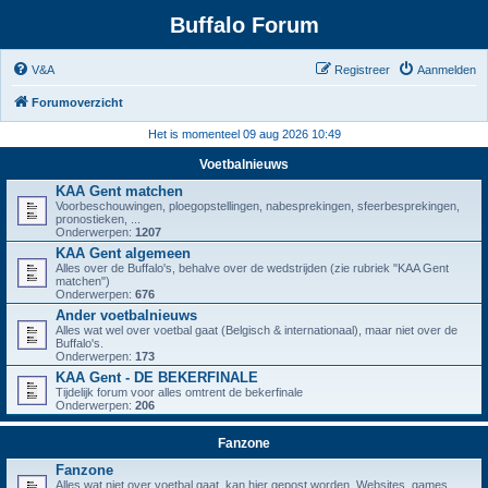
Buffalo Forum
V&A
Registreer
Aanmelden
Forumoverzicht
Het is momenteel 09 aug 2026 10:49
Voetbalnieuws
KAA Gent matchen
Voorbeschouwingen, ploegopstellingen, nabesprekingen, sfeerbesprekingen,
pronostieken, ...
Onderwerpen:
1207
KAA Gent algemeen
Alles over de Buffalo's, behalve over de wedstrijden (zie rubriek "KAA Gent
matchen")
Onderwerpen:
676
Ander voetbalnieuws
Alles wat wel over voetbal gaat (Belgisch & internationaal), maar niet over de
Buffalo's.
Onderwerpen:
173
KAA Gent - DE BEKERFINALE
Tijdelijk forum voor alles omtrent de bekerfinale
Onderwerpen:
206
Fanzone
Fanzone
Alles wat niet over voetbal gaat, kan hier gepost worden. Websites, games,