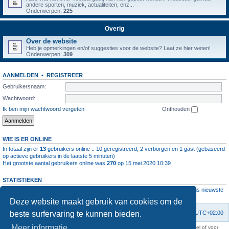
andere sporten, muziek, actualiteiten, enz...
Onderwerpen:
225
Overig
Over de website
Heb je opmerkingen en/of suggesties voor de website? Laat ze hier weten!
Onderwerpen:
309
AANMELDEN
•
REGISTREER
Gebruikersnaam:
Wachtwoord:
Ik ben mijn wachtwoord vergeten
Onthouden
WIE IS ER ONLINE
In totaal zijn er
13
gebruikers online :: 10 geregistreerd, 2 verborgen en 1 gast (gebaseerd
op actieve gebruikers in de laatste 5 minuten)
Het grootste aantal gebruikers online was
270
op 15 mei 2020 10:39
STATISTIEKEN
Aantal berichten
1064583
• Aantal onderwerpen
4112
• Aantal leden
11237
• Ons nieuwste
lid is
root
Deze website maakt gebruik van cookies om de
beste surfervaring te kunnen bieden.
Forumoverzicht
Contact
Verwijder cookies
Alle tijden zijn
UTC+02:00
Meer informatie
KAA Gent kan nooit aansprakelijk worden gesteld voor om het even welk nadeel of voor