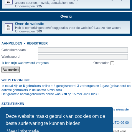
andere sporten, muziek, actualiteiten, enz...
Onderwerpen:
225
Overig
Over de website
Heb je opmerkingen en/of suggesties voor de website? Laat ze hier weten!
Onderwerpen:
309
AANMELDEN
•
REGISTREER
Gebruikersnaam:
Wachtwoord:
Ik ben mijn wachtwoord vergeten
Onthouden
WIE IS ER ONLINE
In totaal zijn er
8
gebruikers online :: 4 geregistreerd, 3 verborgen en 1 gast (gebaseerd op
actieve gebruikers in de laatste 5 minuten)
Het grootste aantal gebruikers online was
270
op 15 mei 2020 10:39
STATISTIEKEN
Aantal berichten
1064402
• Aantal onderwerpen
4112
• Aantal leden
11237
• Ons nieuwste
lid is
root
Deze website maakt gebruik van cookies om de
beste surfervaring te kunnen bieden.
Forumoverzicht
Contact
Verwijder cookies
Alle tijden zijn
UTC+02:00
Meer informatie
KAA Gent kan nooit aansprakelijk worden gesteld voor om het even welk nadeel of voor