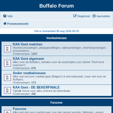
Buffalo Forum
V&A
Registreer
Aanmelden
Forumoverzicht
Het is momenteel 08 aug 2026 00:20
Voetbalnieuws
KAA Gent matchen
Voorbeschouwingen, ploegopstellingen, nabesprekingen, sfeerbesprekingen,
pronostieken, ...
Onderwerpen:
1207
KAA Gent algemeen
Alles over de Buffalo's, behalve over de wedstrijden (zie rubriek "KAA Gent
matchen")
Onderwerpen:
676
Ander voetbalnieuws
Alles wat wel over voetbal gaat (Belgisch & internationaal), maar niet over de
Buffalo's.
Onderwerpen:
173
KAA Gent - DE BEKERFINALE
Tijdelijk forum voor alles omtrent de bekerfinale
Onderwerpen:
206
Fanzone
Fanzone
Alles wat niet over voetbal gaat, kan hier gepost worden. Websites, games,