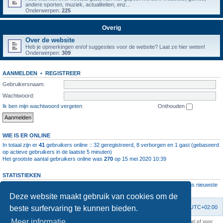
andere sporten, muziek, actualiteiten, enz...
Onderwerpen:
225
Overig
Over de website
Heb je opmerkingen en/of suggesties voor de website? Laat ze hier weten!
Onderwerpen:
309
AANMELDEN
•
REGISTREER
Gebruikersnaam:
Wachtwoord:
Ik ben mijn wachtwoord vergeten
Onthouden
WIE IS ER ONLINE
In totaal zijn er
41
gebruikers online :: 32 geregistreerd, 8 verborgen en 1 gast (gebaseerd
op actieve gebruikers in de laatste 5 minuten)
Het grootste aantal gebruikers online was
270
op 15 mei 2020 10:39
STATISTIEKEN
Aantal berichten
1064646
• Aantal onderwerpen
4112
• Aantal leden
11237
• Ons nieuwste
lid is
root
Deze website maakt gebruik van cookies om de
beste surfervaring te kunnen bieden.
Forumoverzicht
Contact
Verwijder cookies
Alle tijden zijn
UTC+02:00
Meer informatie
KAA Gent kan nooit aansprakelijk worden gesteld voor om het even welk nadeel of voor