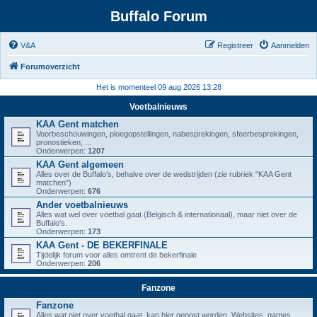
Buffalo Forum
V&A
Registreer
Aanmelden
Forumoverzicht
Het is momenteel 09 aug 2026 13:28
Voetbalnieuws
KAA Gent matchen
Voorbeschouwingen, ploegopstellingen, nabesprekingen, sfeerbesprekingen,
pronostieken, ...
Onderwerpen:
1207
KAA Gent algemeen
Alles over de Buffalo's, behalve over de wedstrijden (zie rubriek "KAA Gent
matchen")
Onderwerpen:
676
Ander voetbalnieuws
Alles wat wel over voetbal gaat (Belgisch & internationaal), maar niet over de
Buffalo's.
Onderwerpen:
173
KAA Gent - DE BEKERFINALE
Tijdelijk forum voor alles omtrent de bekerfinale
Onderwerpen:
206
Fanzone
Fanzone
Alles wat niet over voetbal gaat, kan hier gepost worden. Websites, games,