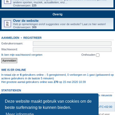
andere sporten, muziek, actualiteiten, enz...
Onderwerpen:
225
Overig
Over de website
Heb je opmerkingen en/of suggesties voor de website? Laat ze hier weten!
Onderwerpen:
309
AANMELDEN
•
REGISTREER
Gebruikersnaam:
Wachtwoord:
Ik ben mijn wachtwoord vergeten
Onthouden
WIE IS ER ONLINE
In totaal zijn er
6
gebruikers online :: 5 geregistreerd, 0 verborgen en 1 gast (gebaseerd op
actieve gebruikers in de laatste 5 minuten)
Het grootste aantal gebruikers online was
270
op 15 mei 2020 10:39
STATISTIEKEN
Aantal berichten
1064567
• Aantal onderwerpen
4112
• Aantal leden
11237
• Ons nieuwste
lid is
root
Deze website maakt gebruik van cookies om de
beste surfervaring te kunnen bieden.
Forumoverzicht
Contact
Verwijder cookies
Alle tijden zijn
UTC+02:00
Meer informatie
KAA Gent kan nooit aansprakelijk worden gesteld voor om het even welk nadeel of voor