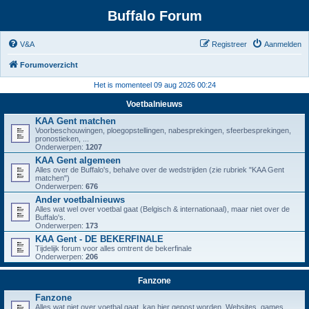
Buffalo Forum
V&A
Registreer
Aanmelden
Forumoverzicht
Het is momenteel 09 aug 2026 00:24
Voetbalnieuws
KAA Gent matchen
Voorbeschouwingen, ploegopstellingen, nabesprekingen, sfeerbesprekingen,
pronostieken, ...
Onderwerpen:
1207
KAA Gent algemeen
Alles over de Buffalo's, behalve over de wedstrijden (zie rubriek "KAA Gent
matchen")
Onderwerpen:
676
Ander voetbalnieuws
Alles wat wel over voetbal gaat (Belgisch & internationaal), maar niet over de
Buffalo's.
Onderwerpen:
173
KAA Gent - DE BEKERFINALE
Tijdelijk forum voor alles omtrent de bekerfinale
Onderwerpen:
206
Fanzone
Fanzone
Alles wat niet over voetbal gaat, kan hier gepost worden. Websites, games,