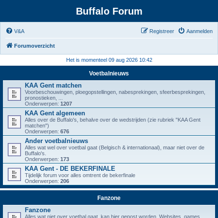
Buffalo Forum
V&A
Registreer
Aanmelden
Forumoverzicht
Het is momenteel 09 aug 2026 10:42
Voetbalnieuws
KAA Gent matchen
Voorbeschouwingen, ploegopstellingen, nabesprekingen, sfeerbesprekingen,
pronostieken, ...
Onderwerpen:
1207
KAA Gent algemeen
Alles over de Buffalo's, behalve over de wedstrijden (zie rubriek "KAA Gent
matchen")
Onderwerpen:
676
Ander voetbalnieuws
Alles wat wel over voetbal gaat (Belgisch & internationaal), maar niet over de
Buffalo's.
Onderwerpen:
173
KAA Gent - DE BEKERFINALE
Tijdelijk forum voor alles omtrent de bekerfinale
Onderwerpen:
206
Fanzone
Fanzone
Alles wat niet over voetbal gaat, kan hier gepost worden. Websites, games,