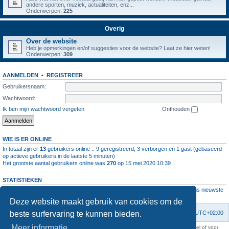
andere sporten, muziek, actualiteiten, enz...
Onderwerpen:
225
Overig
Over de website
Heb je opmerkingen en/of suggesties voor de website? Laat ze hier weten!
Onderwerpen:
309
AANMELDEN
•
REGISTREER
Gebruikersnaam:
Wachtwoord:
Ik ben mijn wachtwoord vergeten
Onthouden
WIE IS ER ONLINE
In totaal zijn er
13
gebruikers online :: 9 geregistreerd, 3 verborgen en 1 gast (gebaseerd
op actieve gebruikers in de laatste 5 minuten)
Het grootste aantal gebruikers online was
270
op 15 mei 2020 10:39
STATISTIEKEN
Aantal berichten
1064583
• Aantal onderwerpen
4112
• Aantal leden
11237
• Ons nieuwste
lid is
root
Deze website maakt gebruik van cookies om de
beste surfervaring te kunnen bieden.
Forumoverzicht
Contact
Verwijder cookies
Alle tijden zijn
UTC+02:00
Meer informatie
KAA Gent kan nooit aansprakelijk worden gesteld voor om het even welk nadeel of voor