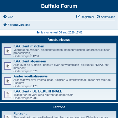
Buffalo Forum
V&A
Registreer
Aanmelden
Forumoverzicht
Het is momenteel 06 aug 2026 17:01
Voetbalnieuws
KAA Gent matchen
Voorbeschouwingen, ploegopstellingen, nabesprekingen, sfeerbesprekingen,
pronostieken, ...
Onderwerpen:
1206
KAA Gent algemeen
Alles over de Buffalo's, behalve over de wedstrijden (zie rubriek "KAA Gent
matchen")
Onderwerpen:
676
Ander voetbalnieuws
Alles wat wel over voetbal gaat (Belgisch & internationaal), maar niet over de
Buffalo's.
Onderwerpen:
173
KAA Gent - DE BEKERFINALE
Tijdelijk forum voor alles omtrent de bekerfinale
Onderwerpen:
206
Fanzone
Fanzone
Alles wat niet over voetbal gaat, kan hier gepost worden. Websites, games,