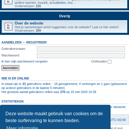
andere sporten, muziek, actualiteiten, enz...
Onderwerpen:
225
Overig
Over de website
Heb je opmerkingen en/of suggesties voor de website? Laat ze hier weten!
Onderwerpen:
309
AANMELDEN
•
REGISTREER
Gebruikersnaam:
Wachtwoord:
Ik ben mijn wachtwoord vergeten
Onthouden
WIE IS ER ONLINE
In totaal zijn er
21
gebruikers online :: 16 geregistreerd, 4 verborgen en 1 gast (gebaseerd
op actieve gebruikers in de laatste 5 minuten)
Het grootste aantal gebruikers online was
270
op 15 mei 2020 10:39
STATISTIEKEN
Aantal berichten
1063994
• Aantal onderwerpen
4111
• Aantal leden
11237
• Ons nieuwste
lid is
root
Deze website maakt gebruik van cookies om de
beste surfervaring te kunnen bieden.
Forumoverzicht
Contact
Verwijder cookies
Alle tijden zijn
UTC+02:00
Meer informatie
KAA Gent kan nooit aansprakelijk worden gesteld voor om het even welk nadeel of voor