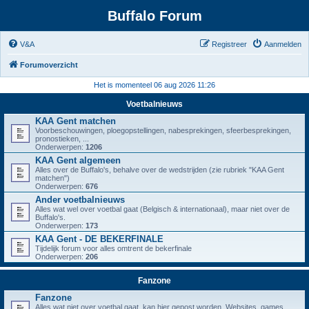
Buffalo Forum
V&A
Registreer
Aanmelden
Forumoverzicht
Het is momenteel 06 aug 2026 11:26
Voetbalnieuws
KAA Gent matchen
Voorbeschouwingen, ploegopstellingen, nabesprekingen, sfeerbesprekingen,
pronostieken, ...
Onderwerpen:
1206
KAA Gent algemeen
Alles over de Buffalo's, behalve over de wedstrijden (zie rubriek "KAA Gent
matchen")
Onderwerpen:
676
Ander voetbalnieuws
Alles wat wel over voetbal gaat (Belgisch & internationaal), maar niet over de
Buffalo's.
Onderwerpen:
173
KAA Gent - DE BEKERFINALE
Tijdelijk forum voor alles omtrent de bekerfinale
Onderwerpen:
206
Fanzone
Fanzone
Alles wat niet over voetbal gaat, kan hier gepost worden. Websites, games,