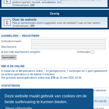
andere sporten, muziek, actualiteiten, enz...
Onderwerpen:
225
Overig
Over de website
Heb je opmerkingen en/of suggesties voor de website? Laat ze hier weten!
Onderwerpen:
309
AANMELDEN
•
REGISTREER
Gebruikersnaam:
Wachtwoord:
Ik ben mijn wachtwoord vergeten
Onthouden
WIE IS ER ONLINE
In totaal zijn er
22
gebruikers online :: 14 geregistreerd, 7 verborgen en 1 gast (gebaseerd
op actieve gebruikers in de laatste 5 minuten)
Het grootste aantal gebruikers online was
270
op 15 mei 2020 10:39
STATISTIEKEN
Aantal berichten
1063948
• Aantal onderwerpen
4111
• Aantal leden
11237
• Ons nieuwste
lid is
root
Deze website maakt gebruik van cookies om de
beste surfervaring te kunnen bieden.
Forumoverzicht
Contact
Verwijder cookies
Alle tijden zijn
UTC+02:00
Meer informatie
KAA Gent kan nooit aansprakelijk worden gesteld voor om het even welk nadeel of voor