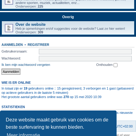
andere sporten, muziek, actualiteiten, enz...
Onderwerpen:
225
Overig
Over de website
Heb je opmerkingen en/of suggesties voor de website? Laat ze hier weten!
Onderwerpen:
309
AANMELDEN
•
REGISTREER
Gebruikersnaam:
Wachtwoord:
Ik ben mijn wachtwoord vergeten
Onthouden
WIE IS ER ONLINE
In totaal zijn er
19
gebruikers online :: 15 geregistreerd, 3 verborgen en 1 gast (gebaseerd
op actieve gebruikers in de laatste 5 minuten)
Het grootste aantal gebruikers online was
270
op 15 mei 2020 10:39
STATISTIEKEN
Aantal berichten
1064520
• Aantal onderwerpen
4112
• Aantal leden
11237
• Ons nieuwste
lid is
root
Deze website maakt gebruik van cookies om de
beste surfervaring te kunnen bieden.
Forumoverzicht
Contact
Verwijder cookies
Alle tijden zijn
UTC+02:00
Meer informatie
KAA Gent kan nooit aansprakelijk worden gesteld voor om het even welk nadeel of voor