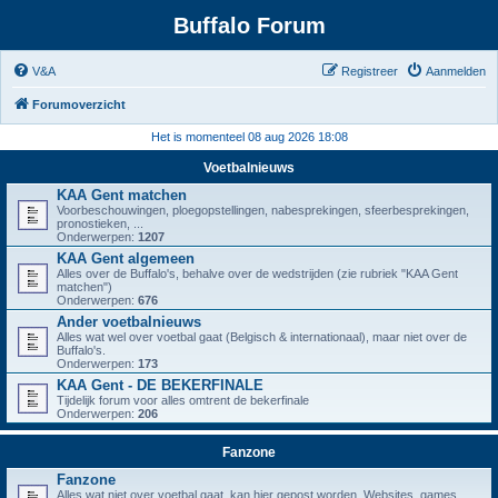
Buffalo Forum
V&A
Registreer
Aanmelden
Forumoverzicht
Het is momenteel 08 aug 2026 18:08
Voetbalnieuws
KAA Gent matchen
Voorbeschouwingen, ploegopstellingen, nabesprekingen, sfeerbesprekingen,
pronostieken, ...
Onderwerpen:
1207
KAA Gent algemeen
Alles over de Buffalo's, behalve over de wedstrijden (zie rubriek "KAA Gent
matchen")
Onderwerpen:
676
Ander voetbalnieuws
Alles wat wel over voetbal gaat (Belgisch & internationaal), maar niet over de
Buffalo's.
Onderwerpen:
173
KAA Gent - DE BEKERFINALE
Tijdelijk forum voor alles omtrent de bekerfinale
Onderwerpen:
206
Fanzone
Fanzone
Alles wat niet over voetbal gaat, kan hier gepost worden. Websites, games,