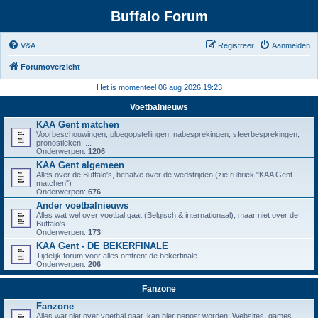
Buffalo Forum
V&A
Registreer
Aanmelden
Forumoverzicht
Het is momenteel 06 aug 2026 19:23
Voetbalnieuws
KAA Gent matchen
Voorbeschouwingen, ploegopstellingen, nabesprekingen, sfeerbesprekingen,
pronostieken, ...
Onderwerpen:
1206
KAA Gent algemeen
Alles over de Buffalo's, behalve over de wedstrijden (zie rubriek "KAA Gent
matchen")
Onderwerpen:
676
Ander voetbalnieuws
Alles wat wel over voetbal gaat (Belgisch & internationaal), maar niet over de
Buffalo's.
Onderwerpen:
173
KAA Gent - DE BEKERFINALE
Tijdelijk forum voor alles omtrent de bekerfinale
Onderwerpen:
206
Fanzone
Fanzone
Alles wat niet over voetbal gaat, kan hier gepost worden. Websites, games,