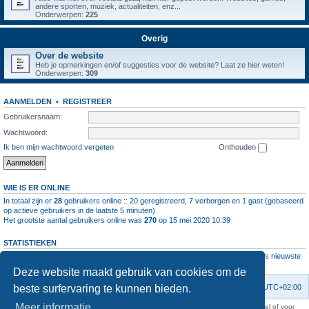
andere sporten, muziek, actualiteiten, enz...
Onderwerpen:
225
Overig
Over de website
Heb je opmerkingen en/of suggesties voor de website? Laat ze hier weten!
Onderwerpen:
309
AANMELDEN
•
REGISTREER
Gebruikersnaam:
Wachtwoord:
Ik ben mijn wachtwoord vergeten
Onthouden
WIE IS ER ONLINE
In totaal zijn er
28
gebruikers online :: 20 geregistreerd, 7 verborgen en 1 gast (gebaseerd
op actieve gebruikers in de laatste 5 minuten)
Het grootste aantal gebruikers online was
270
op 15 mei 2020 10:39
STATISTIEKEN
Aantal berichten
1064048
• Aantal onderwerpen
4111
• Aantal leden
11237
• Ons nieuwste
lid is
root
Deze website maakt gebruik van cookies om de
beste surfervaring te kunnen bieden.
Forumoverzicht
Contact
Verwijder cookies
Alle tijden zijn
UTC+02:00
Meer informatie
KAA Gent kan nooit aansprakelijk worden gesteld voor om het even welk nadeel of voor