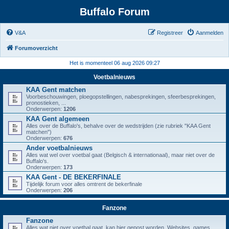
Buffalo Forum
V&A
Registreer
Aanmelden
Forumoverzicht
Het is momenteel 06 aug 2026 09:27
Voetbalnieuws
KAA Gent matchen
Voorbeschouwingen, ploegopstellingen, nabesprekingen, sfeerbesprekingen,
pronostieken, ...
Onderwerpen:
1206
KAA Gent algemeen
Alles over de Buffalo's, behalve over de wedstrijden (zie rubriek "KAA Gent
matchen")
Onderwerpen:
676
Ander voetbalnieuws
Alles wat wel over voetbal gaat (Belgisch & internationaal), maar niet over de
Buffalo's.
Onderwerpen:
173
KAA Gent - DE BEKERFINALE
Tijdelijk forum voor alles omtrent de bekerfinale
Onderwerpen:
206
Fanzone
Fanzone
Alles wat niet over voetbal gaat, kan hier gepost worden. Websites, games,