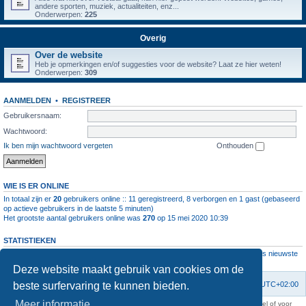
andere sporten, muziek, actualiteiten, enz...
Onderwerpen:
225
Overig
Over de website
Heb je opmerkingen en/of suggesties voor de website? Laat ze hier weten!
Onderwerpen:
309
AANMELDEN
•
REGISTREER
Gebruikersnaam:
Wachtwoord:
Ik ben mijn wachtwoord vergeten
Onthouden
WIE IS ER ONLINE
In totaal zijn er
20
gebruikers online :: 11 geregistreerd, 8 verborgen en 1 gast (gebaseerd
op actieve gebruikers in de laatste 5 minuten)
Het grootste aantal gebruikers online was
270
op 15 mei 2020 10:39
STATISTIEKEN
Aantal berichten
1063936
• Aantal onderwerpen
4111
• Aantal leden
11237
• Ons nieuwste
lid is
root
Deze website maakt gebruik van cookies om de
beste surfervaring te kunnen bieden.
Forumoverzicht
Contact
Verwijder cookies
Alle tijden zijn
UTC+02:00
Meer informatie
KAA Gent kan nooit aansprakelijk worden gesteld voor om het even welk nadeel of voor