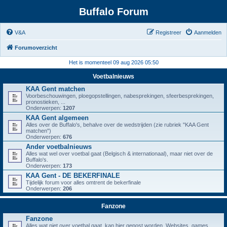
Buffalo Forum
V&A
Registreer
Aanmelden
Forumoverzicht
Het is momenteel 09 aug 2026 05:50
Voetbalnieuws
KAA Gent matchen
Voorbeschouwingen, ploegopstellingen, nabesprekingen, sfeerbesprekingen,
pronostieken, ...
Onderwerpen:
1207
KAA Gent algemeen
Alles over de Buffalo's, behalve over de wedstrijden (zie rubriek "KAA Gent
matchen")
Onderwerpen:
676
Ander voetbalnieuws
Alles wat wel over voetbal gaat (Belgisch & internationaal), maar niet over de
Buffalo's.
Onderwerpen:
173
KAA Gent - DE BEKERFINALE
Tijdelijk forum voor alles omtrent de bekerfinale
Onderwerpen:
206
Fanzone
Fanzone
Alles wat niet over voetbal gaat, kan hier gepost worden. Websites, games,