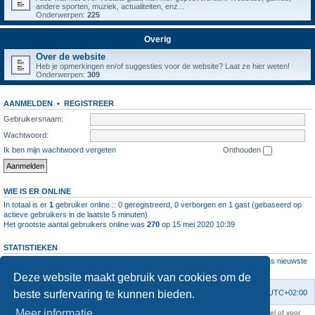
andere sporten, muziek, actualiteiten, enz...
Onderwerpen:
225
Overig
Over de website
Heb je opmerkingen en/of suggesties voor de website? Laat ze hier weten!
Onderwerpen:
309
AANMELDEN
•
REGISTREER
Gebruikersnaam:
Wachtwoord:
Ik ben mijn wachtwoord vergeten
Onthouden
WIE IS ER ONLINE
In totaal is er
1
gebruiker online :: 0 geregistreerd, 0 verborgen en 1 gast (gebaseerd op
actieve gebruikers in de laatste 5 minuten)
Het grootste aantal gebruikers online was
270
op 15 mei 2020 10:39
STATISTIEKEN
Aantal berichten
1064568
• Aantal onderwerpen
4112
• Aantal leden
11237
• Ons nieuwste
lid is
root
Deze website maakt gebruik van cookies om de
beste surfervaring te kunnen bieden.
Forumoverzicht
Contact
Verwijder cookies
Alle tijden zijn
UTC+02:00
Meer informatie
KAA Gent kan nooit aansprakelijk worden gesteld voor om het even welk nadeel of voor