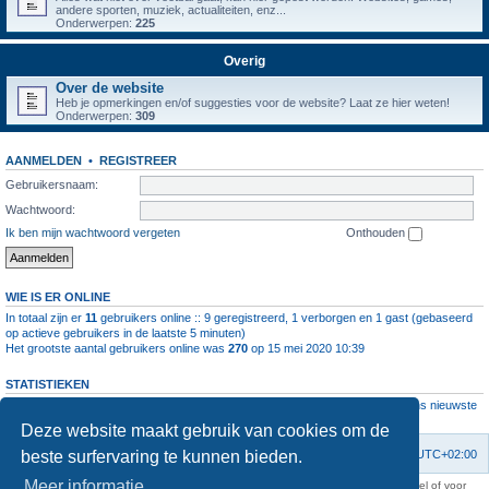
andere sporten, muziek, actualiteiten, enz...
Onderwerpen:
225
Overig
Over de website
Heb je opmerkingen en/of suggesties voor de website? Laat ze hier weten!
Onderwerpen:
309
AANMELDEN
•
REGISTREER
Gebruikersnaam:
Wachtwoord:
Ik ben mijn wachtwoord vergeten
Onthouden
WIE IS ER ONLINE
In totaal zijn er
11
gebruikers online :: 9 geregistreerd, 1 verborgen en 1 gast (gebaseerd
op actieve gebruikers in de laatste 5 minuten)
Het grootste aantal gebruikers online was
270
op 15 mei 2020 10:39
STATISTIEKEN
Aantal berichten
1064205
• Aantal onderwerpen
4112
• Aantal leden
11237
• Ons nieuwste
lid is
root
Deze website maakt gebruik van cookies om de
beste surfervaring te kunnen bieden.
Forumoverzicht
Contact
Verwijder cookies
Alle tijden zijn
UTC+02:00
Meer informatie
KAA Gent kan nooit aansprakelijk worden gesteld voor om het even welk nadeel of voor