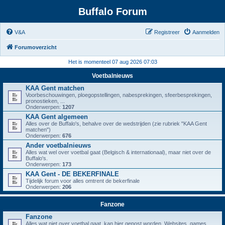
Buffalo Forum
V&A
Registreer
Aanmelden
Forumoverzicht
Het is momenteel 07 aug 2026 07:03
Voetbalnieuws
KAA Gent matchen
Voorbeschouwingen, ploegopstellingen, nabesprekingen, sfeerbesprekingen,
pronostieken, ...
Onderwerpen:
1207
KAA Gent algemeen
Alles over de Buffalo's, behalve over de wedstrijden (zie rubriek "KAA Gent
matchen")
Onderwerpen:
676
Ander voetbalnieuws
Alles wat wel over voetbal gaat (Belgisch & internationaal), maar niet over de
Buffalo's.
Onderwerpen:
173
KAA Gent - DE BEKERFINALE
Tijdelijk forum voor alles omtrent de bekerfinale
Onderwerpen:
206
Fanzone
Fanzone
Alles wat niet over voetbal gaat, kan hier gepost worden. Websites, games,