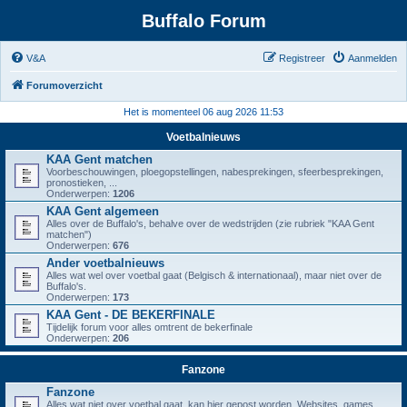
Buffalo Forum
V&A
Registreer
Aanmelden
Forumoverzicht
Het is momenteel 06 aug 2026 11:53
Voetbalnieuws
KAA Gent matchen
Voorbeschouwingen, ploegopstellingen, nabesprekingen, sfeerbesprekingen,
pronostieken, ...
Onderwerpen:
1206
KAA Gent algemeen
Alles over de Buffalo's, behalve over de wedstrijden (zie rubriek "KAA Gent
matchen")
Onderwerpen:
676
Ander voetbalnieuws
Alles wat wel over voetbal gaat (Belgisch & internationaal), maar niet over de
Buffalo's.
Onderwerpen:
173
KAA Gent - DE BEKERFINALE
Tijdelijk forum voor alles omtrent de bekerfinale
Onderwerpen:
206
Fanzone
Fanzone
Alles wat niet over voetbal gaat, kan hier gepost worden. Websites, games,