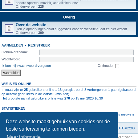
andere sporten, muziek, actualiteiten, enz...
Onderwerpen:
225
Overig
Over de website
Heb je opmerkingen en/of suggesties voor de website? Laat ze hier weten!
Onderwerpen:
309
AANMELDEN
•
REGISTREER
Gebruikersnaam:
Wachtwoord:
Ik ben mijn wachtwoord vergeten
Onthouden
WIE IS ER ONLINE
In totaal zijn er
25
gebruikers online :: 16 geregistreerd, 8 verborgen en 1 gast (gebaseerd
op actieve gebruikers in de laatste 5 minuten)
Het grootste aantal gebruikers online was
270
op 15 mei 2020 10:39
STATISTIEKEN
Aantal berichten
1063950
• Aantal onderwerpen
4111
• Aantal leden
11237
• Ons nieuwste
lid is
root
Deze website maakt gebruik van cookies om de
beste surfervaring te kunnen bieden.
Forumoverzicht
Contact
Verwijder cookies
Alle tijden zijn
UTC+02:00
Meer informatie
KAA Gent kan nooit aansprakelijk worden gesteld voor om het even welk nadeel of voor