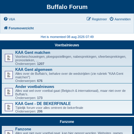
Buffalo Forum
V&A
Registreer
Aanmelden
Forumoverzicht
Het is momenteel 08 aug 2026 07:49
Voetbalnieuws
KAA Gent matchen
Voorbeschouwingen, ploegopstellingen, nabesprekingen, sfeerbesprekingen,
pronostieken, ...
Onderwerpen:
1207
KAA Gent algemeen
Alles over de Buffalo's, behalve over de wedstrijden (zie rubriek "KAA Gent
matchen")
Onderwerpen:
676
Ander voetbalnieuws
Alles wat wel over voetbal gaat (Belgisch & internationaal), maar niet over de
Buffalo's.
Onderwerpen:
173
KAA Gent - DE BEKERFINALE
Tijdelijk forum voor alles omtrent de bekerfinale
Onderwerpen:
206
Fanzone
Fanzone
Alles wat niet over voetbal gaat, kan hier gepost worden. Websites, games,