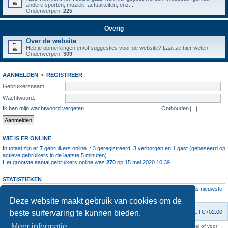
andere sporten, muziek, actualiteiten, enz...
Onderwerpen:
225
Overig
Over de website
Heb je opmerkingen en/of suggesties voor de website? Laat ze hier weten!
Onderwerpen:
309
AANMELDEN
•
REGISTREER
Gebruikersnaam:
Wachtwoord:
Ik ben mijn wachtwoord vergeten
Onthouden
WIE IS ER ONLINE
In totaal zijn er
7
gebruikers online :: 3 geregistreerd, 3 verborgen en 1 gast (gebaseerd op
actieve gebruikers in de laatste 5 minuten)
Het grootste aantal gebruikers online was
270
op 15 mei 2020 10:39
STATISTIEKEN
Aantal berichten
1064408
• Aantal onderwerpen
4112
• Aantal leden
11237
• Ons nieuwste
lid is
root
Deze website maakt gebruik van cookies om de
beste surfervaring te kunnen bieden.
Forumoverzicht
Contact
Verwijder cookies
Alle tijden zijn
UTC+02:00
Meer informatie
KAA Gent kan nooit aansprakelijk worden gesteld voor om het even welk nadeel of voor