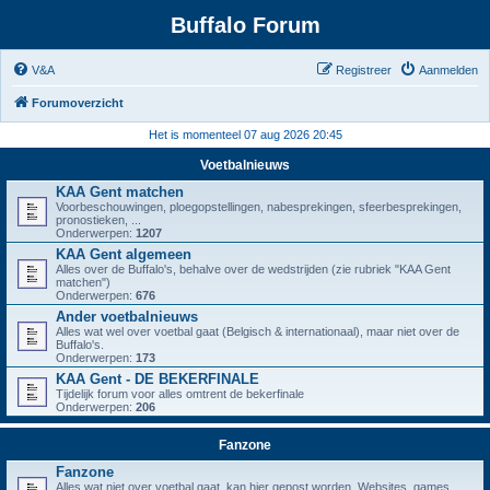
Buffalo Forum
V&A
Registreer
Aanmelden
Forumoverzicht
Het is momenteel 07 aug 2026 20:45
Voetbalnieuws
KAA Gent matchen
Voorbeschouwingen, ploegopstellingen, nabesprekingen, sfeerbesprekingen,
pronostieken, ...
Onderwerpen:
1207
KAA Gent algemeen
Alles over de Buffalo's, behalve over de wedstrijden (zie rubriek "KAA Gent
matchen")
Onderwerpen:
676
Ander voetbalnieuws
Alles wat wel over voetbal gaat (Belgisch & internationaal), maar niet over de
Buffalo's.
Onderwerpen:
173
KAA Gent - DE BEKERFINALE
Tijdelijk forum voor alles omtrent de bekerfinale
Onderwerpen:
206
Fanzone
Fanzone
Alles wat niet over voetbal gaat, kan hier gepost worden. Websites, games,