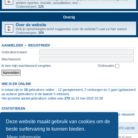
andere sporten, muziek, actualiteiten, enz...
Onderwerpen:
225
Overig
Over de website
Heb je opmerkingen en/of suggesties voor de website? Laat ze hier weten!
Onderwerpen:
309
AANMELDEN
•
REGISTREER
Gebruikersnaam:
Wachtwoord:
Ik ben mijn wachtwoord vergeten
Onthouden
WIE IS ER ONLINE
In totaal zijn er
15
gebruikers online :: 12 geregistreerd, 2 verborgen en 1 gast (gebaseerd
op actieve gebruikers in de laatste 5 minuten)
Het grootste aantal gebruikers online was
270
op 15 mei 2020 10:39
STATISTIEKEN
Aantal berichten
1064383
• Aantal onderwerpen
4112
• Aantal leden
11237
• Ons nieuwste
lid is
root
Deze website maakt gebruik van cookies om de
beste surfervaring te kunnen bieden.
Forumoverzicht
Contact
Verwijder cookies
Alle tijden zijn
UTC+02:00
Meer informatie
KAA Gent kan nooit aansprakelijk worden gesteld voor om het even welk nadeel of voor