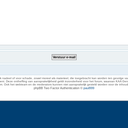
 nadeel of voor schade, zowel moreel als materieel, die toegebracht kan worden ten gevolge van
eze ontheffing van aansprakelijkheid geldt inzonderheid voor het forum, waarvan KAA Gent zich 
rum. Ook het webteam en de moderators kunnen niet aansprakelijk gesteld worden voor de inhoud
phpBB Two Factor Authentication ©
paul999