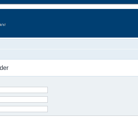
o's!
der