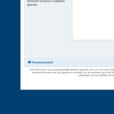
dit bericht wordt je e-mailadres
gebruikt.
Forumoverzicht
KAA Gent kan nooit aansprakelijk worden gesteld voor om het even welk
verband houden met de gegevens vermeld op de website van KAA Gent. D
uitlatingen op het Buffalo Fo