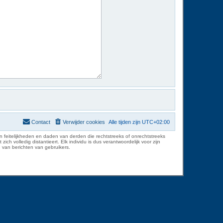
Contact
Verwijder cookies
Alle tijden zijn
UTC+02:00
 feitelijkheden en daden van derden die rechtstreeks of onrechtstreeks
volledig distantieert. Elk individu is dus verantwoordelijk voor zijn
 van berichten van gebruikers.