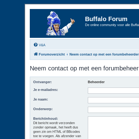
Buffalo Forum
De online community voor alle Buffal
V&A
Forumoverzicht
Neem contact op met een forumbeheerder
Neem contact op met een forumbeheer
Ontvanger:
Beheerder
Je e-mailadres:
Je naam:
Onderwerp:
Berichtinhoud:
Dit bericht wordt verzonden
zonder opmaak, het heeft dus
geen zin om HTML of BBcodes
toe te voegen. Als afzender van