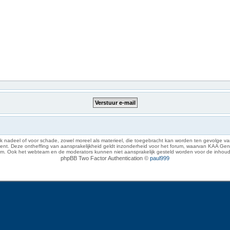
 nadeel of voor schade, zowel moreel als materieel, die toegebracht kan worden ten gevolge van
eze ontheffing van aansprakelijkheid geldt inzonderheid voor het forum, waarvan KAA Gent zich 
rum. Ook het webteam en de moderators kunnen niet aansprakelijk gesteld worden voor de inhoud
phpBB Two Factor Authentication ©
paul999