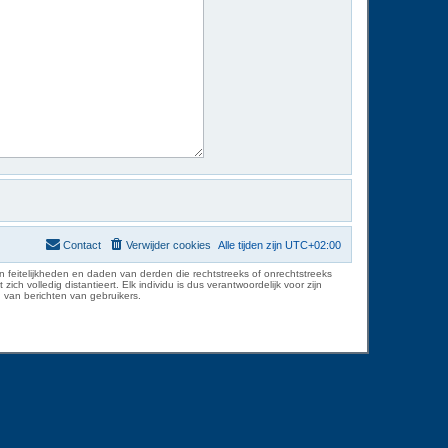
Contact
Verwijder cookies
Alle tijden zijn
UTC+02:00
 feitelijkheden en daden van derden die rechtstreeks of onrechtstreeks
volledig distantieert. Elk individu is dus verantwoordelijk voor zijn
 van berichten van gebruikers.