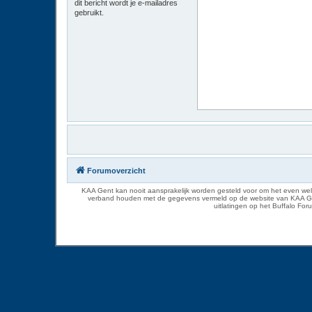
dit bericht wordt je e-mailadres
gebruikt.
Forumoverzicht
KAA Gent kan nooit aansprakelijk worden gesteld voor om het even welk
verband houden met de gegevens vermeld op de website van KAA Gent. D
uitlatingen op het Buffalo Fo