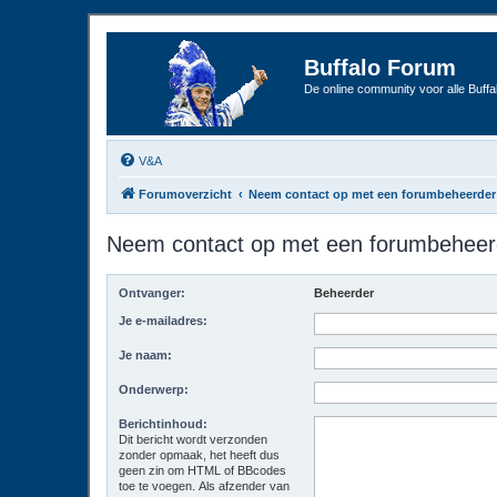
Buffalo Forum
De online community voor alle Buffal
V&A
Forumoverzicht
Neem contact op met een forumbeheerder
Neem contact op met een forumbeheer
Ontvanger:
Beheerder
Je e-mailadres:
Je naam:
Onderwerp:
Berichtinhoud:
Dit bericht wordt verzonden
zonder opmaak, het heeft dus
geen zin om HTML of BBcodes
toe te voegen. Als afzender van