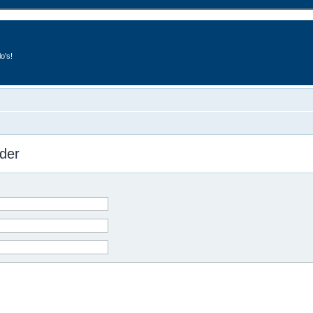
o's!
der