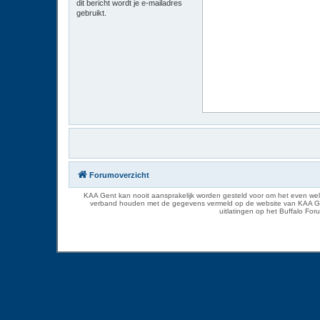
dit bericht wordt je e-mailadres
gebruikt.
Forumoverzicht
KAA Gent kan nooit aansprakelijk worden gesteld voor om het even welk
verband houden met de gegevens vermeld op de website van KAA Gent. D
uitlatingen op het Buffalo Fo