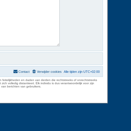
Contact
Verwijder cookies
Alle tijden zijn
UTC+02:00
 feitelijkheden en daden van derden die rechtstreeks of onrechtstreeks
volledig distantieert. Elk individu is dus verantwoordelijk voor zijn
 van berichten van gebruikers.