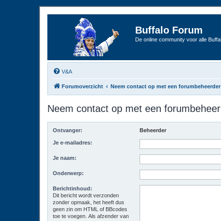
Buffalo Forum
De online community voor alle Buffal
V&A
Forumoverzicht
Neem contact op met een forumbeheerder
Neem contact op met een forumbeheer
Ontvanger:
Beheerder
Je e-mailadres:
Je naam:
Onderwerp:
Berichtinhoud:
Dit bericht wordt verzonden
zonder opmaak, het heeft dus
geen zin om HTML of BBcodes
toe te voegen. Als afzender van