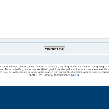
 nadeel of voor schade, zowel moreel als materieel, die toegebracht kan worden ten gevolge van
eze ontheffing van aansprakelijkheid geldt inzonderheid voor het forum, waarvan KAA Gent zich 
rum. Ook het webteam en de moderators kunnen niet aansprakelijk gesteld worden voor de inhoud
phpBB Two Factor Authentication ©
paul999