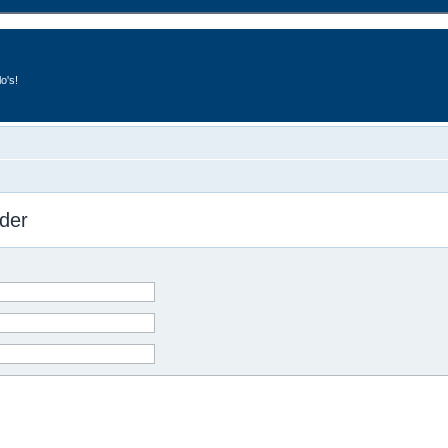
o's!
der