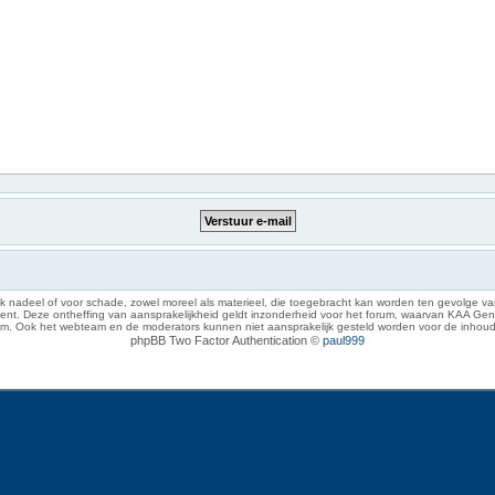
 nadeel of voor schade, zowel moreel als materieel, die toegebracht kan worden ten gevolge van
eze ontheffing van aansprakelijkheid geldt inzonderheid voor het forum, waarvan KAA Gent zich 
rum. Ook het webteam en de moderators kunnen niet aansprakelijk gesteld worden voor de inhoud
phpBB Two Factor Authentication ©
paul999