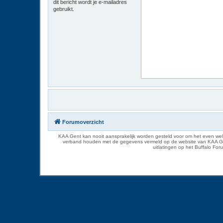
dit bericht wordt je e-mailadres
gebruikt.
Forumoverzicht
KAA Gent kan nooit aansprakelijk worden gesteld voor om het even welk
verband houden met de gegevens vermeld op de website van KAA Gent. D
uitlatingen op het Buffalo Fo