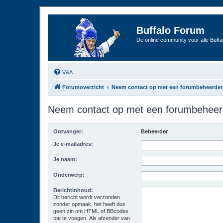
Buffalo Forum
De online community voor alle Buffal
V&A
Forumoverzicht
Neem contact op met een forumbeheerder
Neem contact op met een forumbeheer
Ontvanger:
Beheerder
Je e-mailadres:
Je naam:
Onderwerp:
Berichtinhoud:
Dit bericht wordt verzonden
zonder opmaak, het heeft dus
geen zin om HTML of BBcodes
toe te voegen. Als afzender van