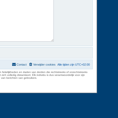
Contact
Verwijder cookies
Alle tijden zijn
UTC+02:00
 feitelijkheden en daden van derden die rechtstreeks of onrechtstreeks
volledig distantieert. Elk individu is dus verantwoordelijk voor zijn
 van berichten van gebruikers.