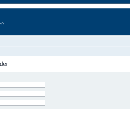
o's!
der