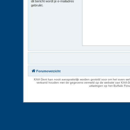
dit bericht wordt je e-mailadres
gebruikt.
Forumoverzicht
KAA Gent kan nooit aansprakelijk worden gesteld voor om het even welk
verband houden met de gegevens vermeld op de website van KAA Gent. D
uitlatingen op het Buffalo Fo