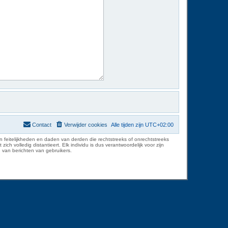
Contact
Verwijder cookies
Alle tijden zijn
UTC+02:00
 feitelijkheden en daden van derden die rechtstreeks of onrechtstreeks
volledig distantieert. Elk individu is dus verantwoordelijk voor zijn
 van berichten van gebruikers.