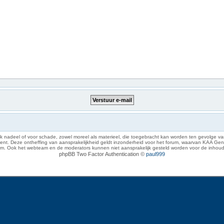
 nadeel of voor schade, zowel moreel als materieel, die toegebracht kan worden ten gevolge van
eze ontheffing van aansprakelijkheid geldt inzonderheid voor het forum, waarvan KAA Gent zich 
rum. Ook het webteam en de moderators kunnen niet aansprakelijk gesteld worden voor de inhoud
phpBB Two Factor Authentication ©
paul999