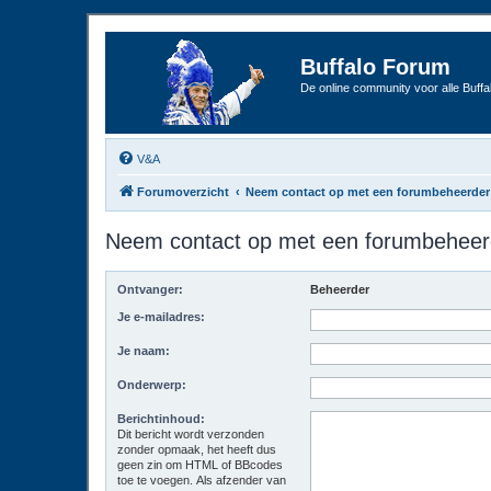
Buffalo Forum
De online community voor alle Buffal
V&A
Forumoverzicht
Neem contact op met een forumbeheerder
Neem contact op met een forumbeheer
Ontvanger:
Beheerder
Je e-mailadres:
Je naam:
Onderwerp:
Berichtinhoud:
Dit bericht wordt verzonden
zonder opmaak, het heeft dus
geen zin om HTML of BBcodes
toe te voegen. Als afzender van