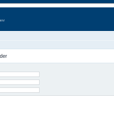
o's!
der