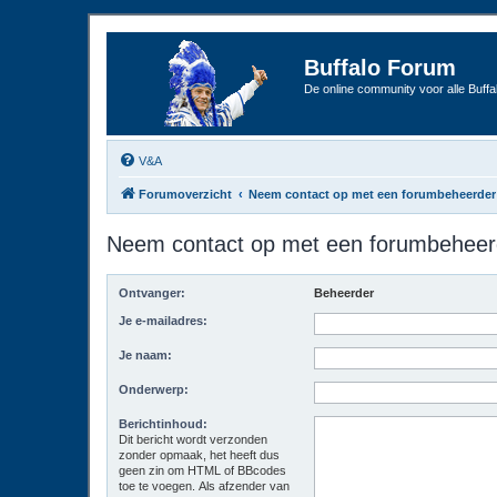
Buffalo Forum
De online community voor alle Buffal
V&A
Forumoverzicht
Neem contact op met een forumbeheerder
Neem contact op met een forumbeheer
Ontvanger:
Beheerder
Je e-mailadres:
Je naam:
Onderwerp:
Berichtinhoud:
Dit bericht wordt verzonden
zonder opmaak, het heeft dus
geen zin om HTML of BBcodes
toe te voegen. Als afzender van