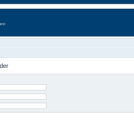
o's!
der