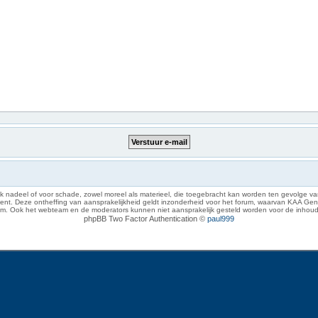
 nadeel of voor schade, zowel moreel als materieel, die toegebracht kan worden ten gevolge van
eze ontheffing van aansprakelijkheid geldt inzonderheid voor het forum, waarvan KAA Gent zich 
rum. Ook het webteam en de moderators kunnen niet aansprakelijk gesteld worden voor de inhoud
phpBB Two Factor Authentication ©
paul999