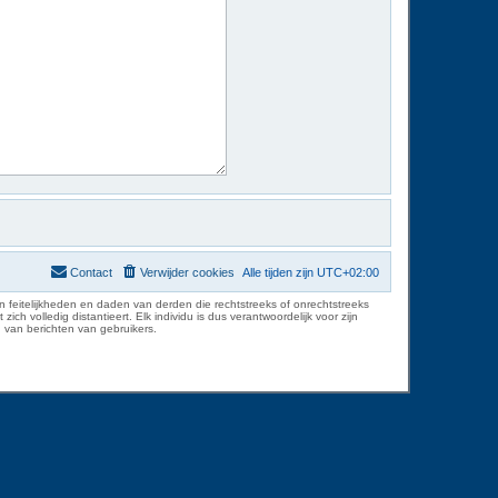
Contact
Verwijder cookies
Alle tijden zijn
UTC+02:00
 feitelijkheden en daden van derden die rechtstreeks of onrechtstreeks
volledig distantieert. Elk individu is dus verantwoordelijk voor zijn
 van berichten van gebruikers.