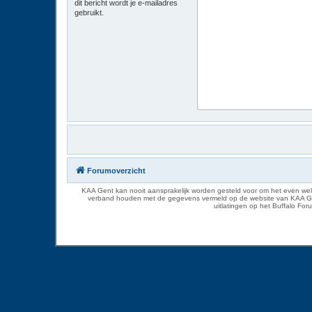
dit bericht wordt je e-mailadres
gebruikt.
Forumoverzicht
KAA Gent kan nooit aansprakelijk worden gesteld voor om het even welk
verband houden met de gegevens vermeld op de website van KAA Gent. D
uitlatingen op het Buffalo Fo