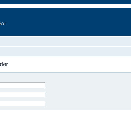
o's!
der