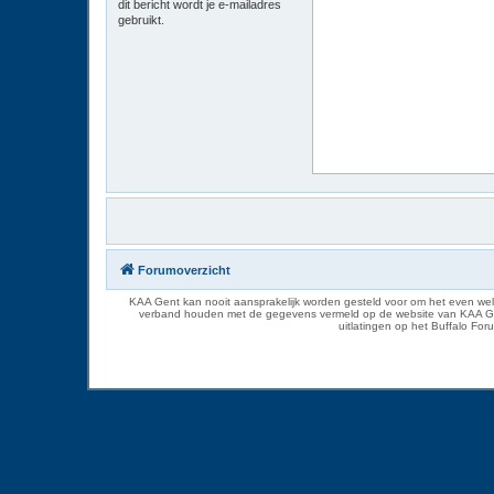
dit bericht wordt je e-mailadres
gebruikt.
Forumoverzicht
KAA Gent kan nooit aansprakelijk worden gesteld voor om het even welk
verband houden met de gegevens vermeld op de website van KAA Gent. D
uitlatingen op het Buffalo Fo