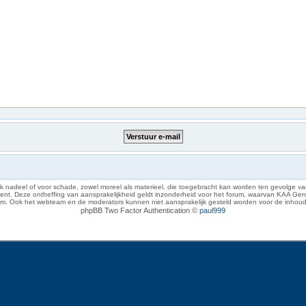
 nadeel of voor schade, zowel moreel als materieel, die toegebracht kan worden ten gevolge van
eze ontheffing van aansprakelijkheid geldt inzonderheid voor het forum, waarvan KAA Gent zich 
rum. Ook het webteam en de moderators kunnen niet aansprakelijk gesteld worden voor de inhoud
phpBB Two Factor Authentication ©
paul999