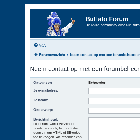
Buffalo Forum
De online community voor alle Buffal
V&A
Forumoverzicht
Neem contact op met een forumbeheerder
Neem contact op met een forumbeheer
Ontvanger:
Beheerder
Je e-mailadres:
Je naam:
Onderwerp:
Berichtinhoud:
Dit bericht wordt verzonden
zonder opmaak, het heeft dus
geen zin om HTML of BBcodes
toe te voegen. Als afzender van