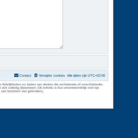
Contact
Verwijder cookies
Alle tijden zijn
UTC+02:00
 feitelijkheden en daden van derden die rechtstreeks of onrechtstreeks
volledig distantieert. Elk individu is dus verantwoordelijk voor zijn
 van berichten van gebruikers.