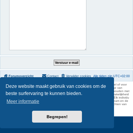
Forumoverzicht
Contact
Verwijder cookies
Alle tijden zijn
UTC+02:00
KAA Gent kan nooit aansprakelijk worden gesteld voor om het even welk nadeel of voor
Deze website maakt gebruik van cookies om de
schade, zowel moreel als materieel, die toegebracht kan worden ten gevolge van
feitelijkheden en daden van derden die rechtstreeks of onrechtstreeks verband houden met
beste surfervaring te kunnen bieden.
de gegevens vermeld op de website van KAA Gent. Deze ontheffing van aansprakelijkheid
geldt inzonderheid voor het forum, waarvan KAA Gent zich volledig distantieert. Elk individu
Meer informatie
is dus verantwoordelijk voor zijn uitlatingen op het Buffalo Forum. Ook het webteam en de
moderators kunnen niet aansprakelijk gesteld worden voor de inhoud van berichten van
gebruikers.
phpBB Two Factor Authentication ©
paul999
Begrepen!