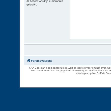
dit bericht wordt je e-mailadres
gebruikt.
Forumoverzicht
KAA Gent kan nooit aansprakelijk worden gesteld voor om het even welk
verband houden met de gegevens vermeld op de website van KAA Gent. D
uitlatingen op het Buffalo Fo