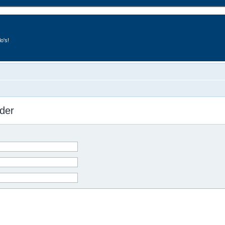
o's!
der