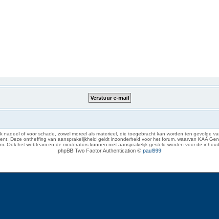
 nadeel of voor schade, zowel moreel als materieel, die toegebracht kan worden ten gevolge van
eze ontheffing van aansprakelijkheid geldt inzonderheid voor het forum, waarvan KAA Gent zich 
rum. Ook het webteam en de moderators kunnen niet aansprakelijk gesteld worden voor de inhoud
phpBB Two Factor Authentication ©
paul999