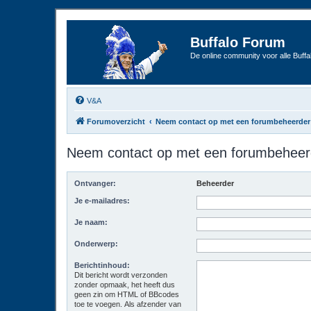
Buffalo Forum
De online community voor alle Buffal
V&A
Forumoverzicht
Neem contact op met een forumbeheerder
Neem contact op met een forumbeheer
Ontvanger:
Beheerder
Je e-mailadres:
Je naam:
Onderwerp:
Berichtinhoud:
Dit bericht wordt verzonden
zonder opmaak, het heeft dus
geen zin om HTML of BBcodes
toe te voegen. Als afzender van