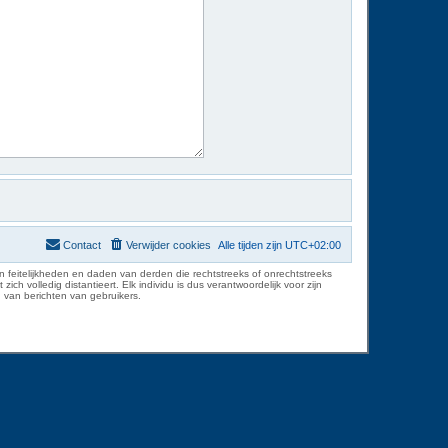
Contact
Verwijder cookies
Alle tijden zijn
UTC+02:00
 feitelijkheden en daden van derden die rechtstreeks of onrechtstreeks
volledig distantieert. Elk individu is dus verantwoordelijk voor zijn
 van berichten van gebruikers.