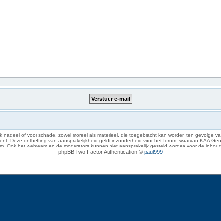
 nadeel of voor schade, zowel moreel als materieel, die toegebracht kan worden ten gevolge van
eze ontheffing van aansprakelijkheid geldt inzonderheid voor het forum, waarvan KAA Gent zich 
rum. Ook het webteam en de moderators kunnen niet aansprakelijk gesteld worden voor de inhoud
phpBB Two Factor Authentication ©
paul999