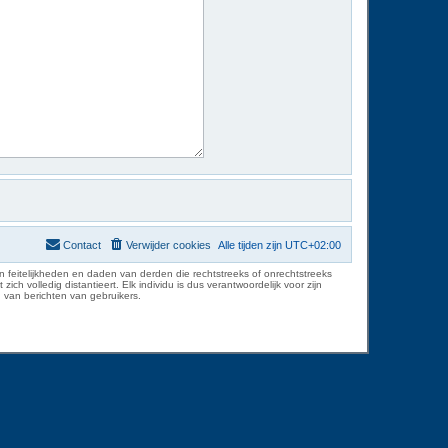
Contact
Verwijder cookies
Alle tijden zijn
UTC+02:00
 feitelijkheden en daden van derden die rechtstreeks of onrechtstreeks
volledig distantieert. Elk individu is dus verantwoordelijk voor zijn
 van berichten van gebruikers.