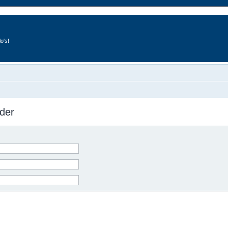
o's!
der