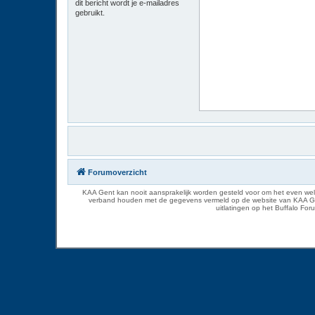
dit bericht wordt je e-mailadres
gebruikt.
Forumoverzicht
KAA Gent kan nooit aansprakelijk worden gesteld voor om het even welk
verband houden met de gegevens vermeld op de website van KAA Gent. D
uitlatingen op het Buffalo Fo