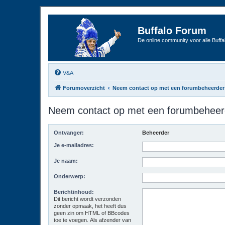
Buffalo Forum
De online community voor alle Buffal
V&A
Forumoverzicht
Neem contact op met een forumbeheerder
Neem contact op met een forumbeheer
Ontvanger:
Beheerder
Je e-mailadres:
Je naam:
Onderwerp:
Berichtinhoud:
Dit bericht wordt verzonden
zonder opmaak, het heeft dus
geen zin om HTML of BBcodes
toe te voegen. Als afzender van