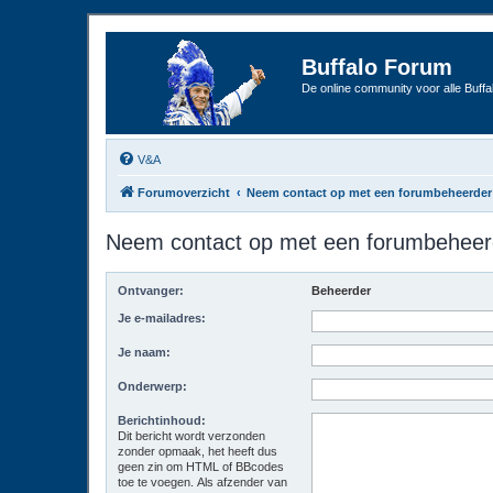
Buffalo Forum
De online community voor alle Buffal
V&A
Forumoverzicht
Neem contact op met een forumbeheerder
Neem contact op met een forumbeheer
Ontvanger:
Beheerder
Je e-mailadres:
Je naam:
Onderwerp:
Berichtinhoud:
Dit bericht wordt verzonden
zonder opmaak, het heeft dus
geen zin om HTML of BBcodes
toe te voegen. Als afzender van