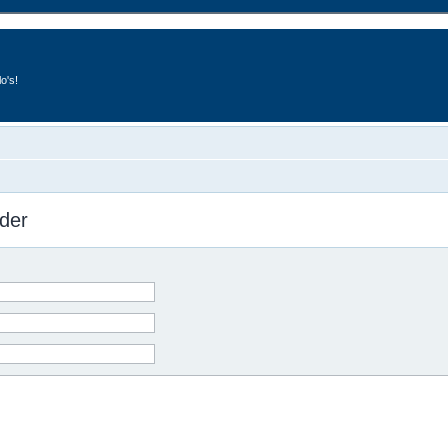
o's!
der