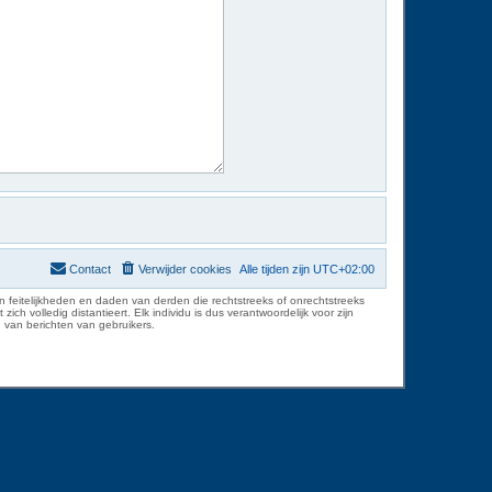
Contact
Verwijder cookies
Alle tijden zijn
UTC+02:00
 feitelijkheden en daden van derden die rechtstreeks of onrechtstreeks
volledig distantieert. Elk individu is dus verantwoordelijk voor zijn
 van berichten van gebruikers.