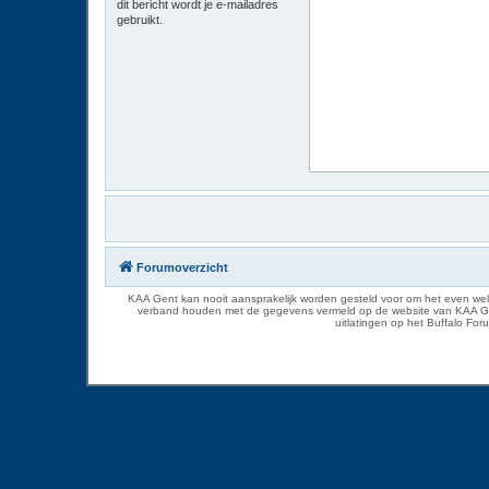
dit bericht wordt je e-mailadres
gebruikt.
Forumoverzicht
KAA Gent kan nooit aansprakelijk worden gesteld voor om het even welk
verband houden met de gegevens vermeld op de website van KAA Gent. D
uitlatingen op het Buffalo Fo