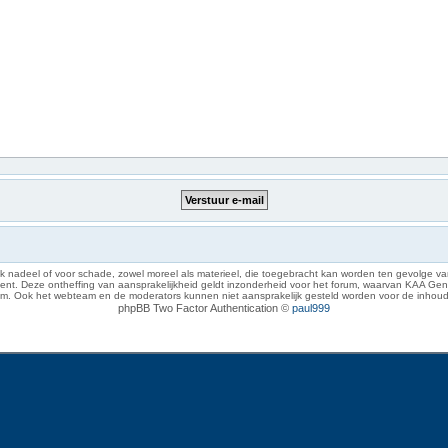
 nadeel of voor schade, zowel moreel als materieel, die toegebracht kan worden ten gevolge van
eze ontheffing van aansprakelijkheid geldt inzonderheid voor het forum, waarvan KAA Gent zich 
rum. Ook het webteam en de moderators kunnen niet aansprakelijk gesteld worden voor de inhoud
phpBB Two Factor Authentication ©
paul999