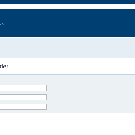
o's!
der