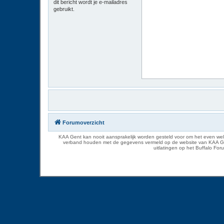
dit bericht wordt je e-mailadres
gebruikt.
Forumoverzicht
KAA Gent kan nooit aansprakelijk worden gesteld voor om het even welk
verband houden met de gegevens vermeld op de website van KAA Gent. D
uitlatingen op het Buffalo Fo