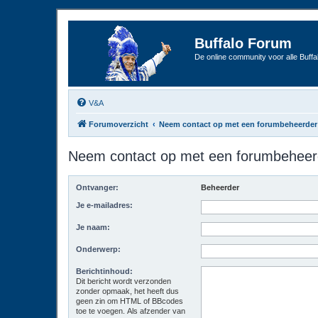
Buffalo Forum
De online community voor alle Buffal
V&A
Forumoverzicht
Neem contact op met een forumbeheerder
Neem contact op met een forumbeheer
Ontvanger:
Beheerder
Je e-mailadres:
Je naam:
Onderwerp:
Berichtinhoud:
Dit bericht wordt verzonden
zonder opmaak, het heeft dus
geen zin om HTML of BBcodes
toe te voegen. Als afzender van