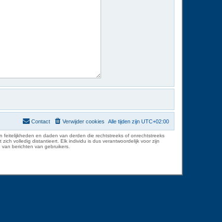
Contact
Verwijder cookies
Alle tijden zijn
UTC+02:00
 feitelijkheden en daden van derden die rechtstreeks of onrechtstreeks
volledig distantieert. Elk individu is dus verantwoordelijk voor zijn
 van berichten van gebruikers.