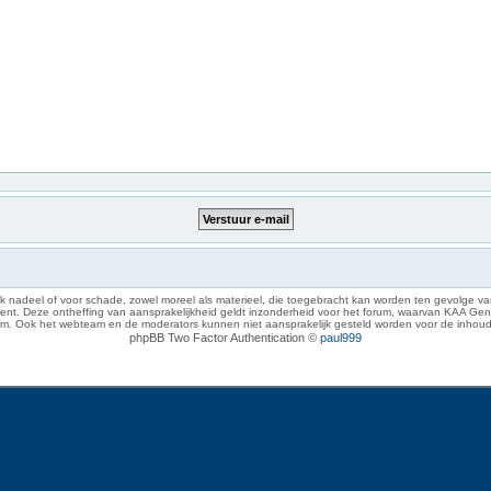
 nadeel of voor schade, zowel moreel als materieel, die toegebracht kan worden ten gevolge van
eze ontheffing van aansprakelijkheid geldt inzonderheid voor het forum, waarvan KAA Gent zich 
rum. Ook het webteam en de moderators kunnen niet aansprakelijk gesteld worden voor de inhoud
phpBB Two Factor Authentication ©
paul999