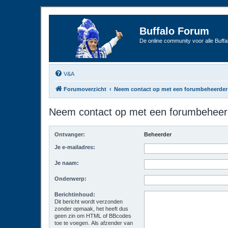
Buffalo Forum
De online community voor alle Buffal
V&A
Forumoverzicht
Neem contact op met een forumbeheerder
Neem contact op met een forumbeheer
Ontvanger:
Beheerder
Je e-mailadres:
Je naam:
Onderwerp:
Berichtinhoud:
Dit bericht wordt verzonden
zonder opmaak, het heeft dus
geen zin om HTML of BBcodes
toe te voegen. Als afzender van