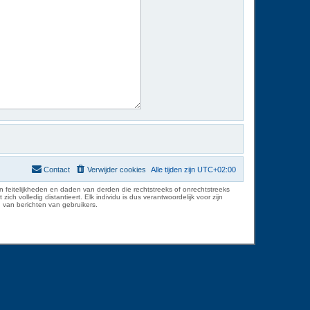
Contact
Verwijder cookies
Alle tijden zijn
UTC+02:00
 feitelijkheden en daden van derden die rechtstreeks of onrechtstreeks
volledig distantieert. Elk individu is dus verantwoordelijk voor zijn
 van berichten van gebruikers.