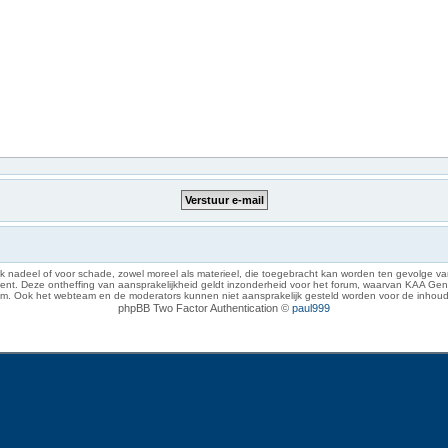
 nadeel of voor schade, zowel moreel als materieel, die toegebracht kan worden ten gevolge van
eze ontheffing van aansprakelijkheid geldt inzonderheid voor het forum, waarvan KAA Gent zich 
rum. Ook het webteam en de moderators kunnen niet aansprakelijk gesteld worden voor de inhoud
phpBB Two Factor Authentication ©
paul999