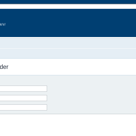
o's!
der