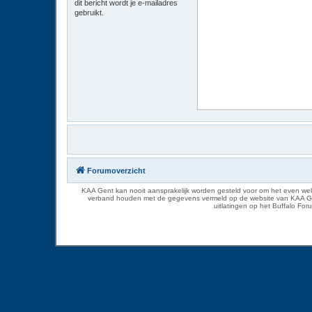
dit bericht wordt je e-mailadres
gebruikt.
Forumoverzicht
KAA Gent kan nooit aansprakelijk worden gesteld voor om het even welk
verband houden met de gegevens vermeld op de website van KAA Gent. D
uitlatingen op het Buffalo Fo