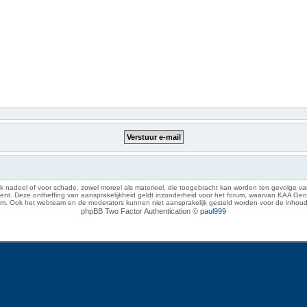
 nadeel of voor schade, zowel moreel als materieel, die toegebracht kan worden ten gevolge van
eze ontheffing van aansprakelijkheid geldt inzonderheid voor het forum, waarvan KAA Gent zich 
rum. Ook het webteam en de moderators kunnen niet aansprakelijk gesteld worden voor de inhoud
phpBB Two Factor Authentication ©
paul999