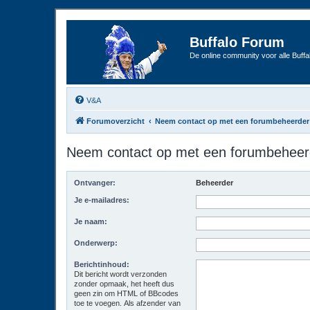
Buffalo Forum
De online community voor alle Buffal
V&A
Forumoverzicht
Neem contact op met een forumbeheerder
Neem contact op met een forumbeheer
Ontvanger:
Beheerder
Je e-mailadres:
Je naam:
Onderwerp:
Berichtinhoud:
Dit bericht wordt verzonden
zonder opmaak, het heeft dus
geen zin om HTML of BBcodes
toe te voegen. Als afzender van