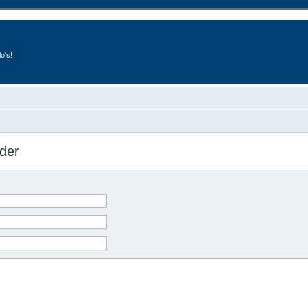
o's!
der