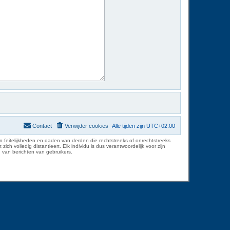
Contact
Verwijder cookies
Alle tijden zijn
UTC+02:00
 feitelijkheden en daden van derden die rechtstreeks of onrechtstreeks
volledig distantieert. Elk individu is dus verantwoordelijk voor zijn
 van berichten van gebruikers.