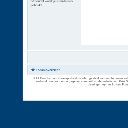
dit bericht wordt je e-mailadres
gebruikt.
Forumoverzicht
KAA Gent kan nooit aansprakelijk worden gesteld voor om het even welk
verband houden met de gegevens vermeld op de website van KAA Gent. D
uitlatingen op het Buffalo Fo