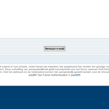
 nadeel of voor schade, zowel moreel als materieel, die toegebracht kan worden ten gevolge van
eze ontheffing van aansprakelijkheid geldt inzonderheid voor het forum, waarvan KAA Gent zich 
rum. Ook het webteam en de moderators kunnen niet aansprakelijk gesteld worden voor de inhoud
phpBB Two Factor Authentication ©
paul999