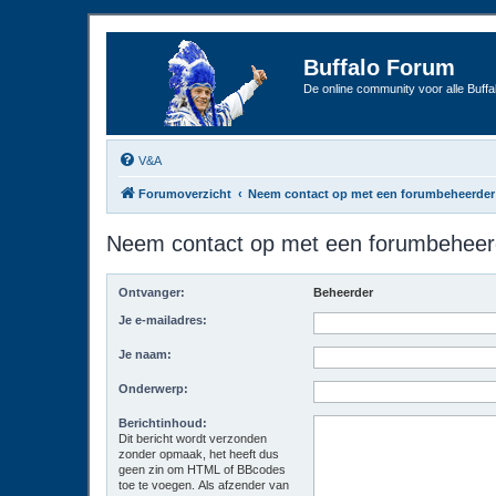
Buffalo Forum
De online community voor alle Buffal
V&A
Forumoverzicht
Neem contact op met een forumbeheerder
Neem contact op met een forumbeheer
Ontvanger:
Beheerder
Je e-mailadres:
Je naam:
Onderwerp:
Berichtinhoud:
Dit bericht wordt verzonden
zonder opmaak, het heeft dus
geen zin om HTML of BBcodes
toe te voegen. Als afzender van