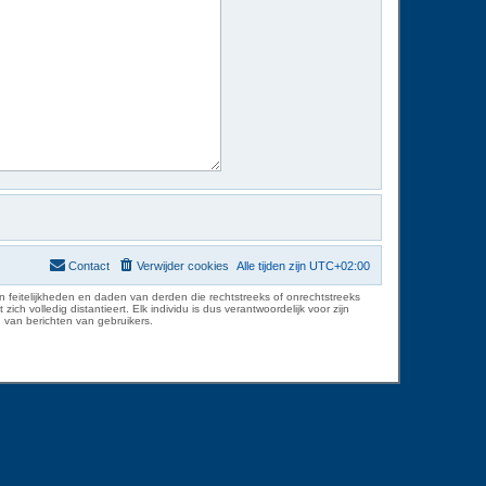
Contact
Verwijder cookies
Alle tijden zijn
UTC+02:00
 feitelijkheden en daden van derden die rechtstreeks of onrechtstreeks
volledig distantieert. Elk individu is dus verantwoordelijk voor zijn
 van berichten van gebruikers.