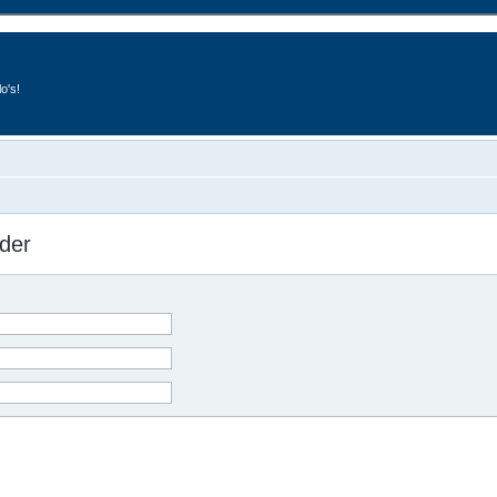
o's!
der