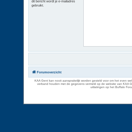
dit bericht wordt je e-mailadres
gebruikt.
Forumoverzicht
KAA Gent kan nooit aansprakelijk worden gesteld voor om het even welk
verband houden met de gegevens vermeld op de website van KAA Gent. D
uitlatingen op het Buffalo Fo