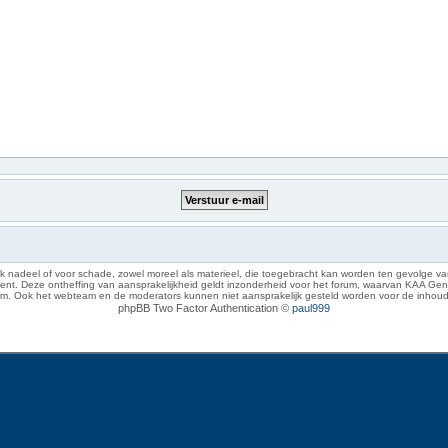
 nadeel of voor schade, zowel moreel als materieel, die toegebracht kan worden ten gevolge van
eze ontheffing van aansprakelijkheid geldt inzonderheid voor het forum, waarvan KAA Gent zich 
rum. Ook het webteam en de moderators kunnen niet aansprakelijk gesteld worden voor de inhoud
phpBB Two Factor Authentication ©
paul999