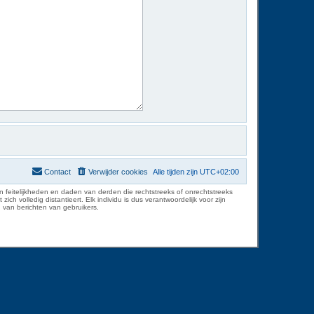
Contact
Verwijder cookies
Alle tijden zijn
UTC+02:00
 feitelijkheden en daden van derden die rechtstreeks of onrechtstreeks
volledig distantieert. Elk individu is dus verantwoordelijk voor zijn
 van berichten van gebruikers.