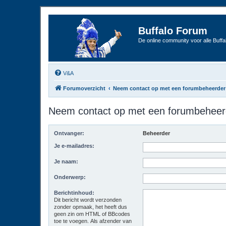
Buffalo Forum
De online community voor alle Buffal
V&A
Forumoverzicht
Neem contact op met een forumbeheerder
Neem contact op met een forumbeheer
Ontvanger:
Beheerder
Je e-mailadres:
Je naam:
Onderwerp:
Berichtinhoud:
Dit bericht wordt verzonden
zonder opmaak, het heeft dus
geen zin om HTML of BBcodes
toe te voegen. Als afzender van