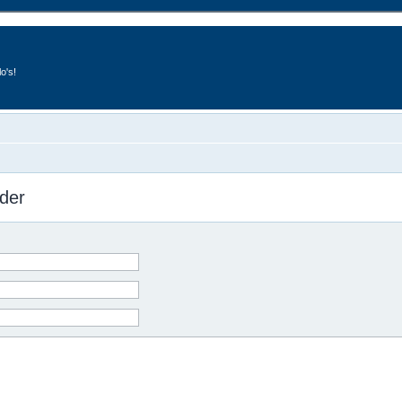
o's!
der