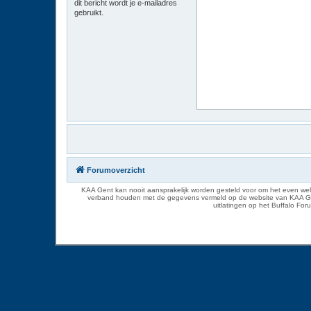
dit bericht wordt je e-mailadres
gebruikt.
Forumoverzicht
KAA Gent kan nooit aansprakelijk worden gesteld voor om het even welk
verband houden met de gegevens vermeld op de website van KAA Gent. D
uitlatingen op het Buffalo Fo