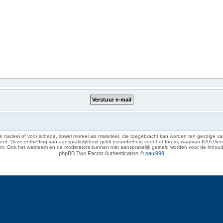
 nadeel of voor schade, zowel moreel als materieel, die toegebracht kan worden ten gevolge van
eze ontheffing van aansprakelijkheid geldt inzonderheid voor het forum, waarvan KAA Gent zich 
rum. Ook het webteam en de moderators kunnen niet aansprakelijk gesteld worden voor de inhoud
phpBB Two Factor Authentication ©
paul999