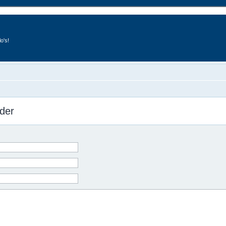
o's!
der