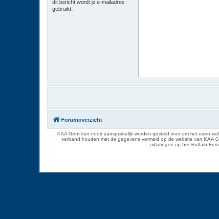
dit bericht wordt je e-mailadres
gebruikt.
Forumoverzicht
KAA Gent kan nooit aansprakelijk worden gesteld voor om het even welk
verband houden met de gegevens vermeld op de website van KAA Gent. D
uitlatingen op het Buffalo Fo