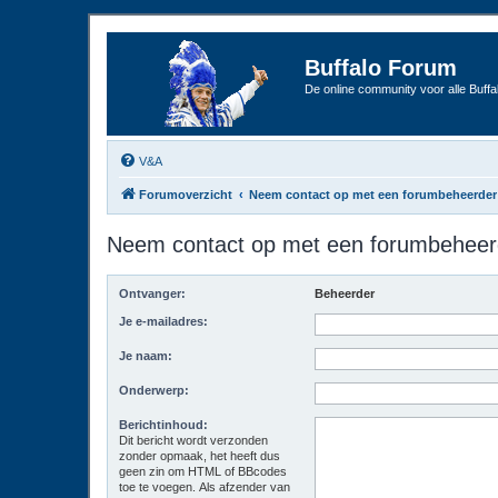
Buffalo Forum
De online community voor alle Buffal
V&A
Forumoverzicht
Neem contact op met een forumbeheerder
Neem contact op met een forumbeheer
Ontvanger:
Beheerder
Je e-mailadres:
Je naam:
Onderwerp:
Berichtinhoud:
Dit bericht wordt verzonden
zonder opmaak, het heeft dus
geen zin om HTML of BBcodes
toe te voegen. Als afzender van