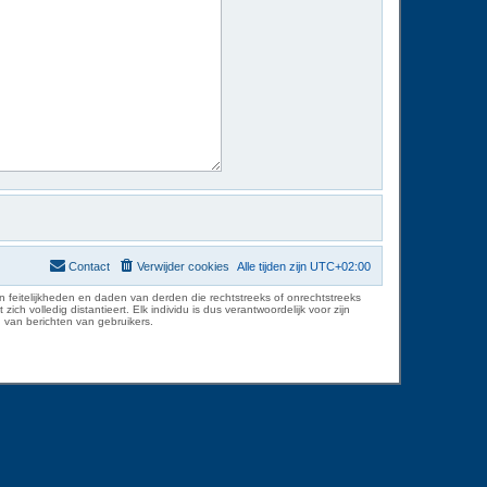
Contact
Verwijder cookies
Alle tijden zijn
UTC+02:00
 feitelijkheden en daden van derden die rechtstreeks of onrechtstreeks
volledig distantieert. Elk individu is dus verantwoordelijk voor zijn
 van berichten van gebruikers.