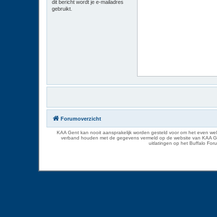
dit bericht wordt je e-mailadres
gebruikt.
Forumoverzicht
KAA Gent kan nooit aansprakelijk worden gesteld voor om het even welk
verband houden met de gegevens vermeld op de website van KAA Gent. D
uitlatingen op het Buffalo Fo