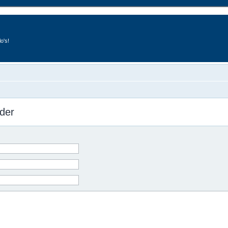
o's!
der