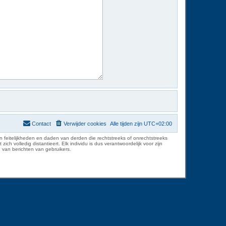
Contact
Verwijder cookies
Alle tijden zijn
UTC+02:00
 feitelijkheden en daden van derden die rechtstreeks of onrechtstreeks
volledig distantieert. Elk individu is dus verantwoordelijk voor zijn
 van berichten van gebruikers.