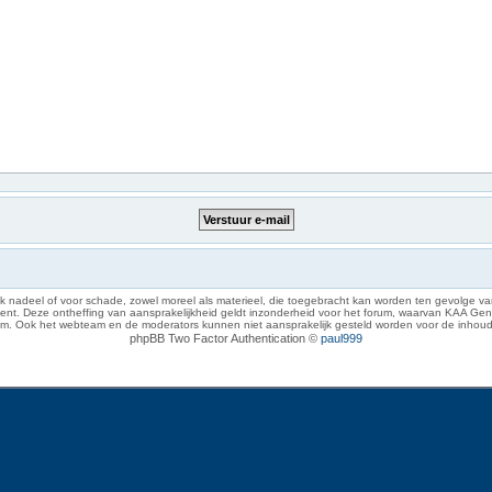
 nadeel of voor schade, zowel moreel als materieel, die toegebracht kan worden ten gevolge van
eze ontheffing van aansprakelijkheid geldt inzonderheid voor het forum, waarvan KAA Gent zich 
rum. Ook het webteam en de moderators kunnen niet aansprakelijk gesteld worden voor de inhoud
phpBB Two Factor Authentication ©
paul999