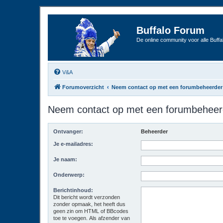
Buffalo Forum
De online community voor alle Buffal
V&A
Forumoverzicht
Neem contact op met een forumbeheerder
Neem contact op met een forumbeheer
Ontvanger:
Beheerder
Je e-mailadres:
Je naam:
Onderwerp:
Berichtinhoud:
Dit bericht wordt verzonden
zonder opmaak, het heeft dus
geen zin om HTML of BBcodes
toe te voegen. Als afzender van