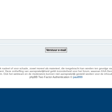
 nadeel of voor schade, zowel moreel als materieel, die toegebracht kan worden ten gevolge van
eze ontheffing van aansprakelijkheid geldt inzonderheid voor het forum, waarvan KAA Gent zich 
rum. Ook het webteam en de moderators kunnen niet aansprakelijk gesteld worden voor de inhoud
phpBB Two Factor Authentication ©
paul999