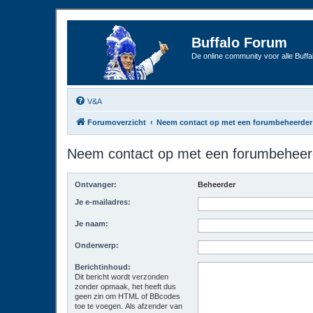
Buffalo Forum
De online community voor alle Buffal
V&A
Forumoverzicht
Neem contact op met een forumbeheerder
Neem contact op met een forumbeheer
Ontvanger:
Beheerder
Je e-mailadres:
Je naam:
Onderwerp:
Berichtinhoud:
Dit bericht wordt verzonden
zonder opmaak, het heeft dus
geen zin om HTML of BBcodes
toe te voegen. Als afzender van