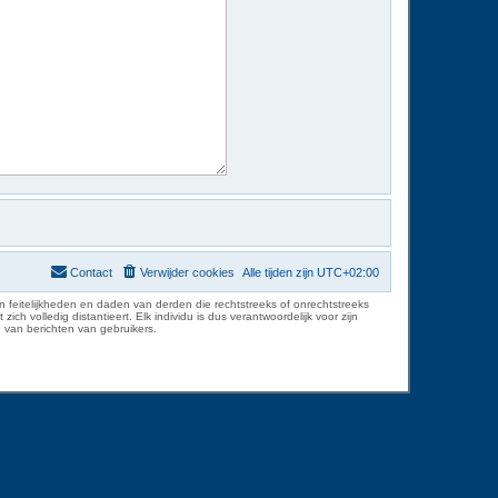
Contact
Verwijder cookies
Alle tijden zijn
UTC+02:00
 feitelijkheden en daden van derden die rechtstreeks of onrechtstreeks
volledig distantieert. Elk individu is dus verantwoordelijk voor zijn
 van berichten van gebruikers.