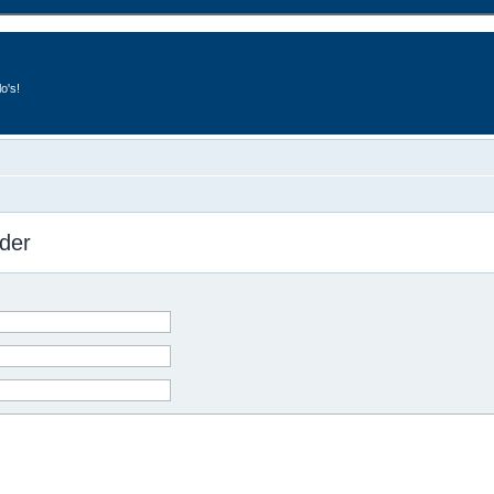
o's!
der