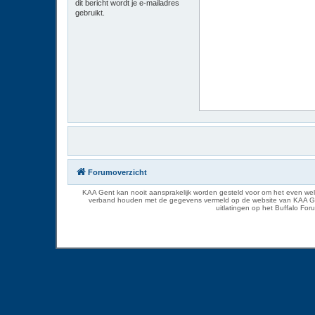
dit bericht wordt je e-mailadres
gebruikt.
Forumoverzicht
KAA Gent kan nooit aansprakelijk worden gesteld voor om het even welk
verband houden met de gegevens vermeld op de website van KAA Gent. D
uitlatingen op het Buffalo Fo