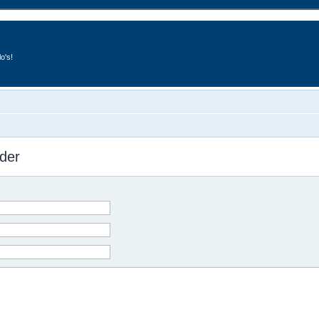
o's!
der