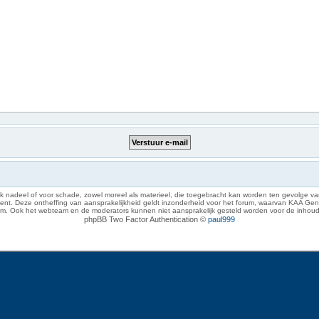
 nadeel of voor schade, zowel moreel als materieel, die toegebracht kan worden ten gevolge van
eze ontheffing van aansprakelijkheid geldt inzonderheid voor het forum, waarvan KAA Gent zich 
rum. Ook het webteam en de moderators kunnen niet aansprakelijk gesteld worden voor de inhoud
phpBB Two Factor Authentication ©
paul999