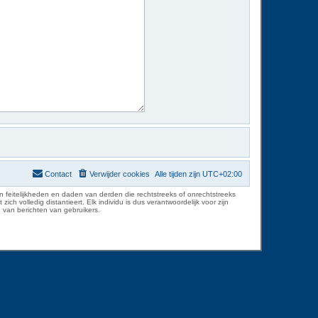
Contact
Verwijder cookies
Alle tijden zijn
UTC+02:00
 feitelijkheden en daden van derden die rechtstreeks of onrechtstreeks
volledig distantieert. Elk individu is dus verantwoordelijk voor zijn
 van berichten van gebruikers.