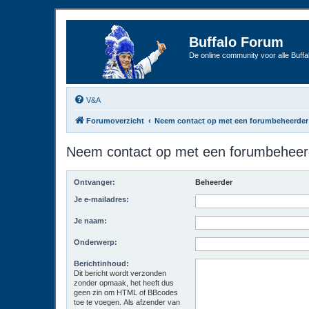
Buffalo Forum
De online community voor alle Buffal
V&A
Forumoverzicht
Neem contact op met een forumbeheerder
Neem contact op met een forumbeheer
Ontvanger:
Beheerder
Je e-mailadres:
Je naam:
Onderwerp:
Berichtinhoud:
Dit bericht wordt verzonden
zonder opmaak, het heeft dus
geen zin om HTML of BBcodes
toe te voegen. Als afzender van