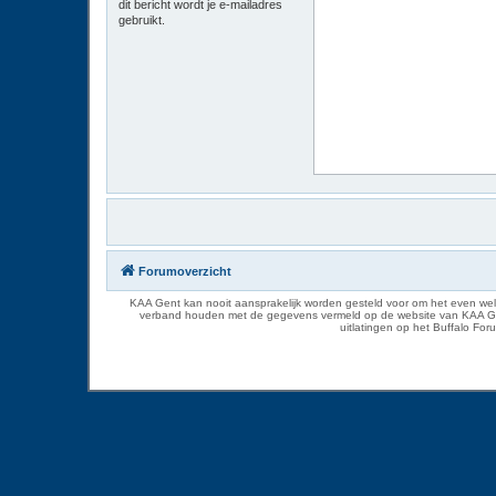
dit bericht wordt je e-mailadres
gebruikt.
Forumoverzicht
KAA Gent kan nooit aansprakelijk worden gesteld voor om het even welk
verband houden met de gegevens vermeld op de website van KAA Gent. D
uitlatingen op het Buffalo Fo